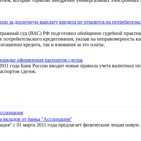
облем, которые тормозят внедрение универсальных электронных 
сии за досрочную выплату кредита не отразится на потребитель
ражный суд (ВАС) РФ подготовил обобщение судебной практик
е потребительского кредитования, указав на неправомерность ка
огашении кредита, так и взимания за это платы.
порядке оформления паспортов сделок
 2011 года Банк России вводит новые правила учета валютных о
аспортов сделок.
ссоциация
а вкладов от банка "Ассоциация"
ация" с 01 марта 2011 года предлагает физическим лицам новую