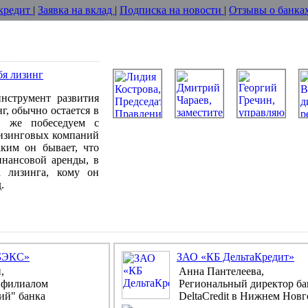
 кредит
|
Заявка на вклад
|
Подписка на новости
|
Отзывы о банка
бя лизинг
нструмент развития
нг, обычно остается в
те же побеседуем с
лизинговых компаний
аким он бывает, что
нансовой аренды, в
а лизинга, кому он
.
БЭКС»
ЗАО «КБ ДельтаКредит»
,
Анна Пантелеева,
 филиалом
Региональный директор ба
ий" банка
DeltaCredit в Нижнем Новг