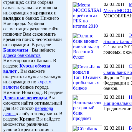
страницах сайта собрана
02.03.2011
самая актуальная и полная
Места МОСОБ
информация о
кредитах
и
МОСОБЛБАНК з
вкладах
в банках Нижнего
Новгорода. Удобная
сегментация разделов сайта
позволит Вам сэкономить
02.03.2011
Э
время на поиск необходимой
Эллипс банк 
информации. В разделе
С 1 марта 201
Банкоматы
, Вы найдете
годовых, с е
адреса банкоматов
Нижегородских банков. В
разделе
Курсы обмена
02.03.2011
С
валют
, Вы сможете
Связь-Банк в
получить самую актуальную
Журнал "Проф
информацию по
курсам
Федерации в 
валюты
банков города
банков.
Нижний Новгород. В разделе
02.03.2011
Н
Денежные переводы
Вы
сможете найти оптимальный
Национальный
для Вас способ
перевода
Предложение п
денег
в любую точку мира. В
разделе
Кредит
Вы найдете
множество различных
02.03.2011
В
условий кредитования в