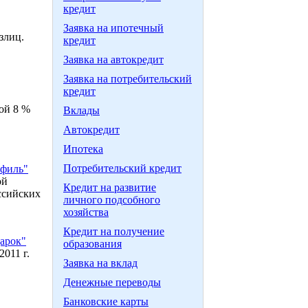
кредит
Заявка на ипотечный
злиц.
кредит
Заявка на автокредит
Заявка на потребительский
кредит
ой 8 %
Вклады
Автокредит
Ипотека
Потребительский кредит
офиль"
ой
Кредит на развитие
ссийских
личного подсобного
хозяйства
Кредит на получение
арок"
образования
011 г.
Заявка на вклад
Денежные переводы
Банковские карты