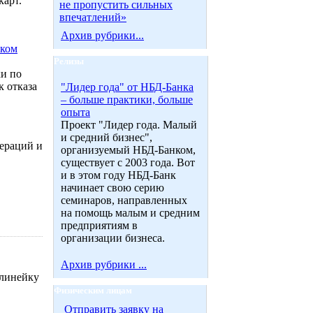
карт.
не пропустить сильных
впечатлений»
Архив рубрики...
ском
Релизы
и по
к отказа
"Лидер года" от НБД-Банка
– больше практики, больше
опыта
Проект "Лидер года. Малый
и средний бизнес",
пераций и
организуемый НБД-Банком,
существует с 2003 года. Вот
и в этом году НБД-Банк
начинает свою серию
семинаров, направленных
на помощь малым и средним
предприятиям в
организации бизнеса.
Архив рубрики ...
 линейку
Физическим лицам
Отправить заявку на