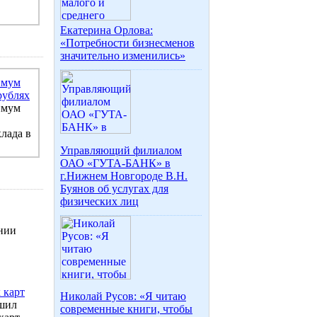
Екатерина Орлова:
«Потребности бизнесменов
значительно изменились»
имум
рублях
имум
лада в
Управляющий филиалом
ОАО «ГУТА-БАНК» в
г.Нижнем Новгороде В.Н.
Буянов об услугах для
физических лиц
ении
 карт
Николай Русов: «Я читаю
ешил
современные книги, чтобы