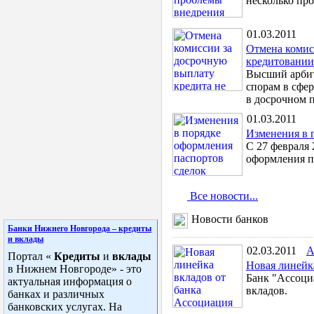
несколько пр
01.03.2011
Отмена комис
кредитовании
Высший арбит
спорам в сфер
в досрочном п
01.03.2011
Изменения в 
С 27 февраля
оформления п
Все новости...
Новости банков
Банки
Нижнего Новгорода –
кредиты
и
вклады
02.03.2011
А
Портал «
Кредиты
и
вклады
Новая линейк
в Нижнем Новгороде» - это
Банк "Ассоци
актуальная информация о
вкладов.
банках и различных
банковских услугах. На