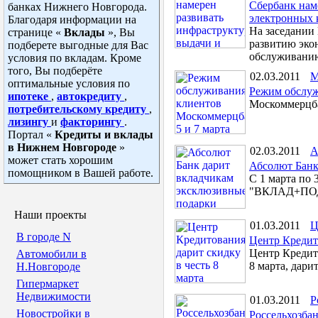
Сбербанк нам
банках Нижнего Новгорода.
электронных 
Благодаря информации на
На заседании
странице «
Вклады
», Вы
развитию эко
подберете выгодные для Вас
обслуживанию
условия по вкладам. Кроме
того, Вы подберёте
02.03.2011
М
оптимальные условия по
Режим обслуж
ипотеке
,
автокредиту
,
Москоммерцба
потребительскому кредиту
,
лизингу
и
факторингу
.
Портал «
Кредиты и вклады
в Нижнем Новгороде
»
02.03.2011
А
может стать хорошим
Абсолют Банк
помощником в Вашей работе.
С 1 марта по 
"ВКЛАД+ПО
Наши проекты
01.03.2011
Ц
В городе N
Центр Кредито
Центр Кредит
Автомобили в
8 марта, дари
Н.Новгороде
Гипермаркет
Недвижимости
01.03.2011
Р
Новостройки в
Россельхозба