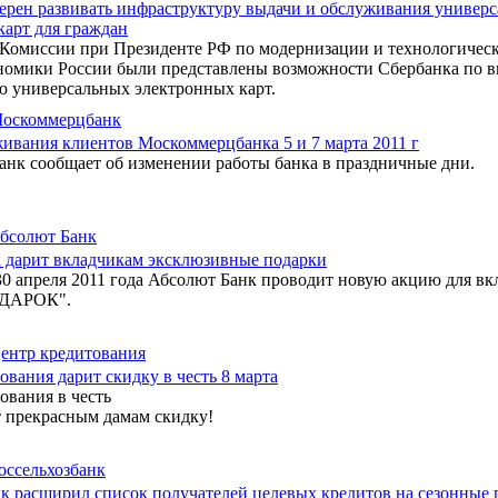
ерен развивать инфраструктуру выдачи и обслуживания универ
карт для граждан
 Комиссии при Президенте РФ по модернизации и технологичес
номики России были представлены возможности Сбербанка по в
 универсальных электронных карт.
оскоммерцбанк
ивания клиентов Москоммерцбанка 5 и 7 марта 2011 г
нк сообщает об изменении работы банка в праздничные дни.
бсолют Банк
 дарит вкладчикам эксклюзивные подарки
30 апреля 2011 года Абсолют Банк проводит новую акцию для вк
ДАРОК".
ентр кредитования
вания дарит скидку в честь 8 марта
ования в честь
т прекрасным дамам скидку!
оссельхозбанк
нк расширил список получателей целевых кредитов на сезонные