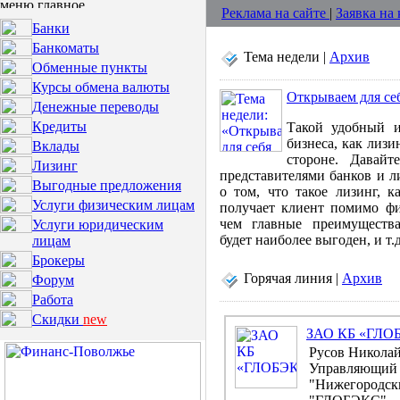
Реклама на сайте
|
Заявка на
Банки
Банкоматы
Тема недели |
Архив
Обменные пункты
Курсы обмена валюты
Открываем для се
Денежные переводы
Кредиты
Такой удобный и
бизнеса, как лизи
Вклады
стороне. Давай
Лизинг
представителями банков и 
Выгодные предложения
о том, что такое лизинг, к
Услуги физическим лицам
получает клиент помимо фи
чем главные преимуществ
Услуги юридическим
будет наиболее выгоден, и т.д
лицам
Брокеры
Горячая линия |
Архив
Форум
Работа
Скидки
new
ЗАО КБ «ГЛО
Русов Николай
Управляющий
"Нижегородск