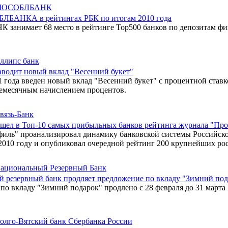
МОСОБЛБАНК
ЛБАНКА в рейтингах РБК по итогам 2010 года
анимает 68 место в рейтинге Top500 банков по депозитам фи
ллипс банк
вводит новый вклад "Весенний букет"
1 года введен новый вклад "Весенний букет" с процентной ставк
жемесячным начислением процентов.
вязь-Банк
ошел в Топ-10 самых прибыльных банков рейтинга журнала "Пр
иль" проанализировал динамику банковской системы Российск
2010 году и опубликовал очередной рейтинг 200 крупнейших ро
ациональный Резервный Банк
 резервный банк продляет предложение по вкладу "Зимний под
о вкладу "Зимний подарок" продлено с 28 февраля до 31 марта 2
олго-Вятский банк Сбербанка России