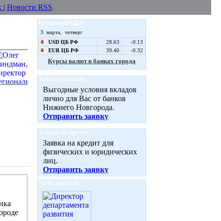
х
|
Новости RSS
Котировки ЦБР
3 марта, четверг
USD ЦБ РФ
28.63
-0.13
EUR ЦБ РФ
39.40
-0.32
Курсы валют в банках города
Заявка на вклад
Выгодные условия вкладов
лично для Вас от банков
Нижнего Новгорода.
Отправить заявку
Заявка на кредит
Заявка на кредит для
физических и юридических
лиц.
Отправить заявку
Гость портала
нка
ороде