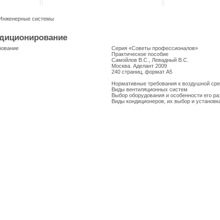
Инженерные системы
ндиционирование
Серия «Советы профессионалов»
Практическое пособие
Самойлов В.С., Левадный В.С.
Москва. Аделант 2009
240 страниц, формат А5
Нормативные требования к воздушной ср
Виды вентиляционных систем
Выбор оборудования и особенности его р
Виды кондиционеров, их выбор и установ