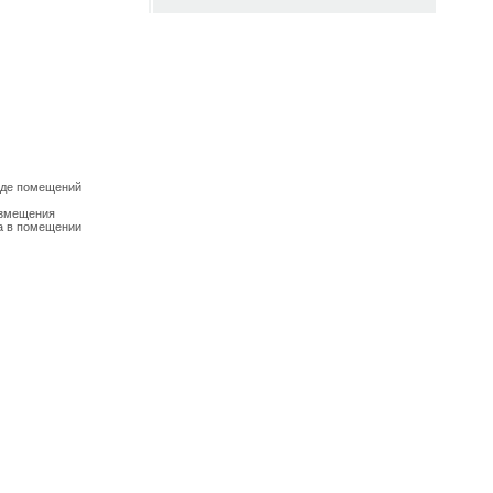
еде помещений
азмещения
ка в помещении