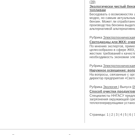
(39)
Экологически чистый бенз
топливам
Беседовать о возможностях 
модно, но самым актуальны
бензин. Может ли отработанн
производства бензина выдать
альтернативой альтернативн
Рубрика
Электротехническа
Светодиоды для ЖКХ: оче
По мнению экспертов, приме
целесообразно в сфере ЖКХ, 
жестких требований к качест
необходимость экономии эле
Рубрика
Электротехническа
Наружное освещение: воп
На вопросы, связанные с ор
директор предприятия «Све
Рубрика
Экология
| Выпуск
0
Способ очистки продуктов
Специалисты ННГАСУ предло
загрязнения окружающей ср
теплогенерирующими устано
Страницы:
1
|
2
|
3
|
4
|
5
|
6
|