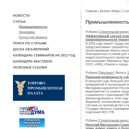
Главная
|
Бизнес-Инфо
|
Ста
НОВОСТИ
Промышленность
СТАТЬИ
Промышленность
Рубрика
Строительная инду
Экономика
Эффективный способ пов
Услуги для бизнеса
привлекательности терри
ПОИСК ПО СТАТЬЯМ
В 2004 году принят Градостр
предусматривает разработку
ДОСКА ОБЪЯВЛЕНИЙ
проектирования нового поко
благоприятных условий для 
КАЛЕНДАРЬ СЕМИНАРОВ НА 2012 ГОД
градостроительного проекти
рассказывает Марианна Эдуа
КАЛЕНДАРЬ ВЫСТАВОК
ООО «НИЦ «Земля и город».
ПОЛЕЗНЫЕ ССЫЛКИ
Рубрика
Персонал
| Выпуск
1
Реальная возможность сэк
В прошлом году большой поп
предприятий и организаций 
Минздравсоцразвития России
мероприятия по охране труда
социального страхования РФ
финансирования в этом году
Авдеевой, начальником отде
случаев на производстве и 
Государственного учреждени
отделения ФСС РФ.
Рубрика
Строительная инду
Николай Викторович Сомо
дома, нужно думать о буд