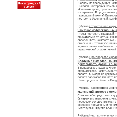
В одном из предыдущих ном
Николай Викторович Сомов, 
«Силикатстрой», прокоммент
материалов. В продолжение 
технологии Николай Викторов
построить безопасный, комф
Рубрика
Строительная инду
Что такое «эффективный 
Чтобы построить красивый, 
внимательно отнестись к вы
обеспечивать комфортные и 
его семьи. С точки зрения вн
звукоизоляции наиболее оп
керамический эффективный 
Рубрика
Производство и реа
Владимир Нефедов: «К 201
деятельности должны вый
В передовых отраслях Нижег
специалистов, наметились те
область выходит на докризи
планах рассказал министр п
Нижегородской области Вла
Рубрика
Транспортное маши
Маленький автобус с бол
Сложно себе представить дор
быстрых и маневренных «паз
перевозок осуществляется с
особенно популярны и почем
«Автобусы» «Группа ГАЗ» Ни
Рубрика
Нефтехимическая и