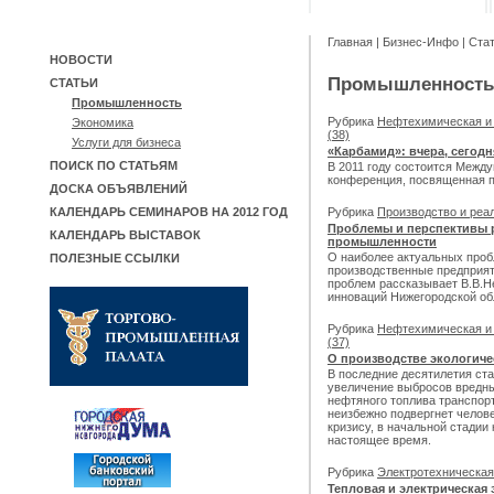
Главная
|
Бизнес-Инфо
|
Ста
НОВОСТИ
Промышленность
СТАТЬИ
Промышленность
Рубрика
Нефтехимическая и
Экономика
(38)
Услуги для бизнеса
«Карбамид»: вчера, сегодн
ПОИСК ПО СТАТЬЯМ
В 2011 году состоится Межд
конференция, посвященная 
ДОСКА ОБЪЯВЛЕНИЙ
Рубрика
Производство и реа
КАЛЕНДАРЬ СЕМИНАРОВ НА 2012 ГОД
Проблемы и перспективы 
КАЛЕНДАРЬ ВЫСТАВОК
промышленности
О наиболее актуальных проб
ПОЛЕЗНЫЕ ССЫЛКИ
производственные предприят
проблем рассказывает В.В.
инноваций Нижегородской об
Рубрика
Нефтехимическая и
(37)
О производстве экологиче
В последние десятилетия ст
увеличение выбросов вредны
нефтяного топлива транспор
неизбежно подвергнет челов
кризису, в начальной стадии
настоящее время.
Рубрика
Электротехническа
Тепловая и электрическая