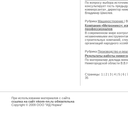
По вопросу выбора источник
консультирует гость предыд
коммерсанта», директор ниж
Владимир Шмелев.
Рубрика
Машиностроение
| 
Компания «Метроникс»: и
профессионалов
В современном мире контро
незаменимыми инструментам
строительных компаний, спе
организаций народного хозяй
Рубрика
Производство и реа
Результаты работы нижего
По материалам доклада мин
Нижегородской области В.В.
Страницы:
1
|
2
|
3
|
4
|
5
|
6
|
35
При использовании материалов с сайта
ссылка на сайт nkom-nn.ru обязательна
Copyright © 2009 ООО "ИД Норма"