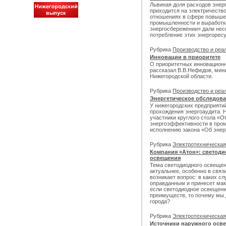
Львиная доля расходов энер
приходится на электричество
отношениях в сфере повыше
промышленности и выработк
энергосбережении» дали неск
потребление этих энергорес
Рубрика
Производство и реа
Инновации в приоритете
О приоритетных инновационн
рассказал В.В.Нефедов, мин
Нижегородской области.
Рубрика
Производство и реа
Энергетическое обследов
У нижегородских предприяти
прохождения энергоаудита. Н
участники круглого стола «
энергоэффективности в про
исполнению закона «Об энер
Рубрика
Электротехническа
Компания «Атон»: светод
освещения
Тема светодиодного освещен
актуальнее, особенно в связ
возникает вопрос: в каких с
оправданным и принесет ма
если светодиодное освещени
преимуществ, то почему мы 
города?
Рубрика
Электротехническа
Источники наружного осв