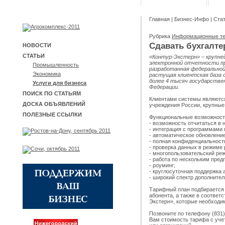
Главная
|
Бизнес-Инфо
|
Ста
Рубрика
Информационные т
Сдавать бухгалте
НОВОСТИ
СТАТЬИ
«Контур-Экстерн» – крупне
электронной отчетности п
Промышленность
разработанная федеральной
Экономика
растущая клиентская база 
более 4 тысяч государствен
Услуги для бизнеса
Федерации.
ПОИСК ПО СТАТЬЯМ
Клиентами системы являютс
ДОСКА ОБЪЯВЛЕНИЙ
учреждения России, крупные 
ПОЛЕЗНЫЕ ССЫЛКИ
Функциональные возможност
- возможность отчитаться в 
- интеграция с программами 
- автоматическое обновление
- полная конфиденциальност
- проверка данных в режиме 
- многопользовательский ре
- работа по нескольким пред
- роуминг;
- круглосуточная поддержка 
- широкий спектр дополните
Тарифный план подбирается 
абонента, а также в соответ
Экстерн», которые необходи
Позвоните по телефону (831)
Вам стоимость тарифа с уче