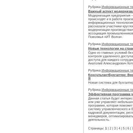
Рубрика
Информационные т
Важный аспект модерниза
Модернизация предприятия –
происходят и в работе произв
информационных технология
рассказали участники кругл
модернизации производства»
ассоциация промышленников
Поволжья «ИТ Волга».
Рубрика
Информационные т
Новые технологии на стра
Одно из главных условий бе
контроля удаленного доступа
доступа для каждого сотруд
Анатолий Александрович Кот
Рубрика
Информационные т
КонсультантБухгалтер: Ве
Я
Новая система для бухгалте
Рубрика
Информационные т
Эффективная программа у
Данная статья будет интерес
или уже управляет небольшой
программе, которая поможет
систему управленческого и б
кадровой документации, рег
менеджеров, оптимизировать
деятельность.
Страницы:
1
|
2
|
3
|
4
|
5
|
6
|