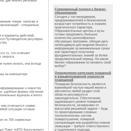
ов, дан анализ рисковых
Современный подход к бизнес-
образованию
Сегодня у топ-менеджеров,
предпринимателей и бизнесменов
ванным темам: налогам и
возрастает потребность в знаниях
организаций - специально
практического характера.
Образовательные центры и вузы
готовы предложить большое
 и варианты действий,
количество разнообразных
 что Путеводители регулярно
обучающих программ, обещая дать
ства.
необходимую для ведения бизнеса
информацию за минимальные сроки
или гарантируя получение
то то, что отличает
фундаментальных знаний за более
е запроса.
продолжительный период. На каком
бизнес-образовании остановить свой
е нужно искать, она всегда
выбор?
Определение категории пожарной
емы на компьютере
и взрывопожарной опасности
помещений
Пожарная безопасность является
важнейшей частью нашей жизни и
информирование о новостях
абсолютно любой раздел этой
еще: удобные формы обучения
области регулируется
иональные журналы и много
законодательно. Обеспечение
надлежащего уровня пожарной
безопасности, независимо от
, чем отличается сервис
масштаба решаемой задачи − будь
юбой ситуации готовые
то проектирование сложных
технологических систем
пожаротушения, пожарной
ит из 700 сервисных
сигнализации или разработка планов
эвакуации − требует ответственного
и тщательного подхода.
ант Плюс «НПО Консультант»