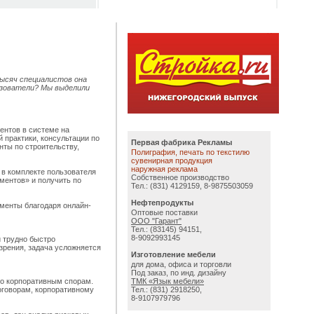
ысяч специалистов она
ьзователи? Мы выделили
ентов в системе на
 практики, консультации по
Первая фабрика Рекламы
ты по строительству,
Полиграфия, печать по текстилю
сувенирная продукция
наружная реклама
 в комплекте пользователя
Собственное производство
ментов» и получить по
Тел.: (831) 4129159, 8-9875503059
Нефтепродукты
ументы благодаря онлайн-
Оптовые поставки
ООО "Гарант"
Тел.: (83145) 94151,
8-9092993145
и трудно быстро
зрения, задача усложняется
Изготовление мебели
для дома, офиса и торговли
Под заказ, по инд. дизайну
по корпоративным спорам.
ТМК «Язык мебели»
оговорам, корпоративному
Тел.: (831) 2918250,
8-9107979796