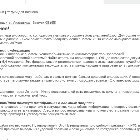
тьи
|
Услуги для бизнеса
одукты. Аналитика
| Выпуск
08 (65)
нее!
алтера или юриста, который не слышал о системе КонсультантПлюс. Для сотен т
 в работе. В чем секрет такой популярности системы? За что ее выбирают пол
ультантПлюс.
овой информации
чных правовых систем, устанавливаемых на компьютерах пользователей
правочной правовой системы? Найти ответы на свои вопросы. Общее количество докум
 6,4 миллиона. Это федеральные и региональные правовые акты, материалы судебной
огообложению, комментарии законодательства, международные правовые акты, докумен
ое.
 пользователи могут работать с самым полным банком правовой информации. А если
ствует, его можно заказать прямо из системы с помощью сервиса «Онлайн-заказ доку
едневно через Интернет. Или у пользователей есть возможность получать новые док
» на сайте КонсультантПлюс.
нтПлюс помогут разобраться в сложных вопросах
 сталкиваются на практике с ситуациями, когда объем информации по вопросу велик 
ию для ответа на вопрос. А если вопрос неоднозначный и по нему есть разные точки 
тогда приходят Путеводители КонсультантПлюс.
аботано несколько Путеводителей. Это Путеводители по судебной практике (ГК РФ), 
ой практики: выводы из судебной практики и позиции судов по гражданско-правовым д