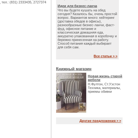
 тел.: (831) 2333435, 2727374
Идеи для бизнес-ланча
Что вы будете кушать на обед
сегодня? Казалось бы, очень простой
вопрос. Вариантов много: кейтеринг
(доставка обедов в офисы),
разнообразные бизнес-ланчи, фаст-
фуд, офисное питание и
классическая домашняя еда,
аккуратно упакованная в коробочку и
бережно принесенная на работу.
Способ питания каждый выбирает
для себя сам.
Все статьи > >
Книжный магазин
Новая жизнь старой
мебели
Н.Фултон, Ст.Уэстон
Техника, материалы,
приемы обивки
Другие предложения > >