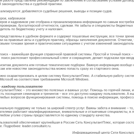
ой работе представлены рекомендации по заключению и согласованию условий договор
 законодательства и судебной практики.
уализируются: добавляются судебные решения, выводы и позиции судов.
ров, кадровиков
теров и кадровиков уже отобрана и проанализирована информация по самым востребо
проверкам, бухгалтерской отчетности, сделкам. Не забыты и специалисты бюджетных 
дитель по бюджетному учету и налогам».
представлены в удобном формате и содержат пошаговые инструкции, все точки зрения
ки на правовые акты и судебную практику, образцы заполнения документов. Отметим,
овыми точками зрения и практическими ситуациями с учетом изменений законодатель
 поиск – важнейшая функция справочной правовой системы. Простой и точный поиск – э
 поиск распознает профессиональный сленг и сокращения, делает подсказки при ввод
квизитам документа или готовые тематические подборки. Важную информацию вообще н
ксам или новостям законодательства можно попасть сразу из стартового окна.
можно охарактеризовать в целом систему КонсультантПлюс. А стабильную работу сист
icrosoft на соответствие требованиям Microsoft Windows.
– каждому пользователю
сультантПлюс – это множество полезных и важных услуг. Помощь по горячей линии, 
сть посещения семинаров и тренингов – все это доступно каждому пользователю. А 
 любых вопросов функционирования системы, помощь в поиске информации, професс
нальную поддержку не только за широкий спектр услуг. Важны забота и внимание – то
ателями работают квалифицированные, внимательные и отзывчивые специалисты, в л
любом уголке страны предоставляется по единому стандарту качества.
ьзователей обеспечивает крупнейшая в России Сеть КонсультантПлюс, которая состо
. Подробнее: leader.consultant.ru.
Информационный центр Сети Консульт