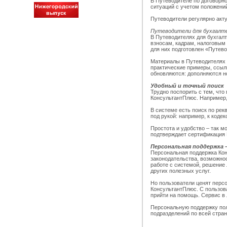
В Путеводителе по договорн
ситуаций с учетом положений
Путеводители регулярно акт
Путеводители для бухгалте
В Путеводителях для бухгал
взносам, кадрам, налоговым 
для них подготовлен «Путево
Материалы в Путеводителях 
практические примеры, ссыл
обновляются: дополняются н
Удобный и точный поиск
Трудно поспорить с тем, что
КонсультантПлюс. Например,
В системе есть поиск по ре
под рукой: например, к коде
Простота и удобство – так 
подтверждает сертификация M
Персональная поддержка 
Персональная поддержка Кон
законодательства, возможно
работе с системой, решение
других полезных услуг.
Но пользователи ценят персо
КонсультантПлюс. С пользов
прийти на помощь. Сервис в 
Персональную поддержку пол
подразделений по всей стране