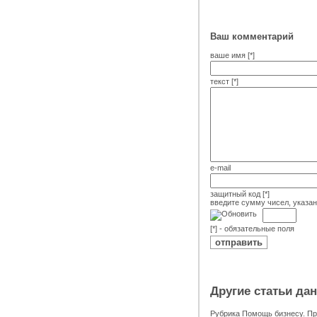
Ваш комментарий
ваше имя [*]
текст [*]
e-mail
защитный код [*]
введите сумму чисел, указа
[*] - обязательные поля
Другие статьи да
Рубрика
Помощь бизнесу. Пр