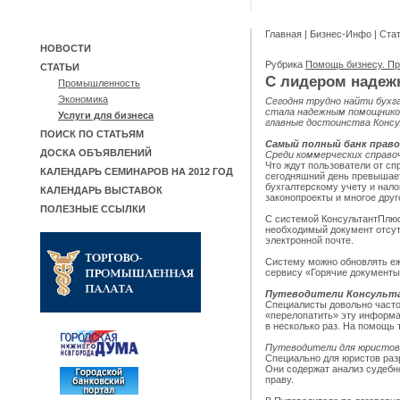
Главная
|
Бизнес-Инфо
|
Ста
НОВОСТИ
Рубрика
Помощь бизнесу. Пр
СТАТЬИ
С лидером надеж
Промышленность
Экономика
Сегодня трудно найти бухг
стала надежным помощником
Услуги для бизнеса
главные достоинства Конс
ПОИСК ПО СТАТЬЯМ
Самый полный банк прав
ДОСКА ОБЪЯВЛЕНИЙ
Среди коммерческих справо
Что ждут пользователи от с
КАЛЕНДАРЬ СЕМИНАРОВ НА 2012 ГОД
сегодняшний день превышает
бухгалтерскому учету и нал
КАЛЕНДАРЬ ВЫСТАВОК
законопроекты и многое друг
ПОЛЕЗНЫЕ ССЫЛКИ
С системой КонсультантПлюс
необходимый документ отсут
электронной почте.
Систему можно обновлять еж
сервису «Горячие документы
Путеводители Консульта
Специалисты довольно часто
«перелопатить» эту информац
в несколько раз. На помощь 
Путеводители для юристов
Специально для юристов разр
Они содержат анализ судебн
праву.