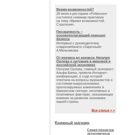
Время возможностей?
28 июля в ресторане «Робинзон»
состоялся семинар-практикум
на тему «Время возможностей.
Стратегия».
Прозрачность –
основополагающий принцип
бизнеса
Интервью с руководителем
хладокомбината «Заречный»
А.Мельникова.
От кризиса до кризиса: Наталия
Орлова о ситуации в мировой и
российской экономике
Наталия Орлова, главный экономист
Альфа-Банка, провела Интернет-
конференцию, в ходе которой
ответила на вопросы журналистов о
состоянии макроэкономики,
прогнозируемых изменениях в
банковском секторе, негативных и
позитивных факторах, оказывающих
влияние на развитие экономики
нашей страны.
Все статьи > >
Книжный магазин
Серия проектов
экономичных