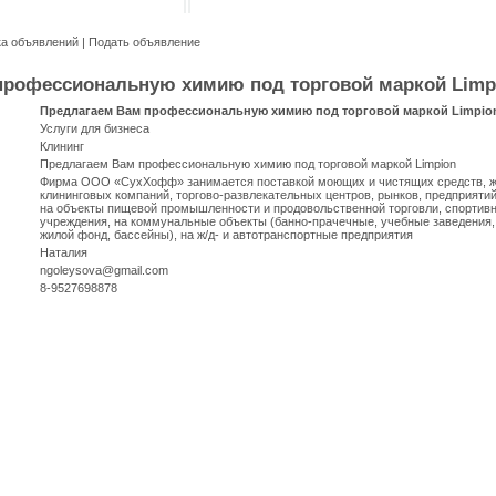
ка объявлений
|
Подать объявление
профессиональную химию под торговой маркой Limp
Предлагаем Вам профессиональную химию под торговой маркой Limpio
Услуги для бизнеса
Клининг
Предлагаем Вам профессиональную химию под торговой маркой Limpion
Фирма ООО «СухХофф» занимается поставкой моющих и чистящих средств, ж
клининговых компаний, торгово-развлекательных центров, рынков, предприяти
на объекты пищевой промышленности и продовольственной торговли, спортив
учреждения, на коммунальные объекты (банно-прачечные, учебные заведения,
жилой фонд, бассейны), на ж/д- и автотранспортные предприятия
Наталия
ngoleysova@gmail.com
8-9527698878