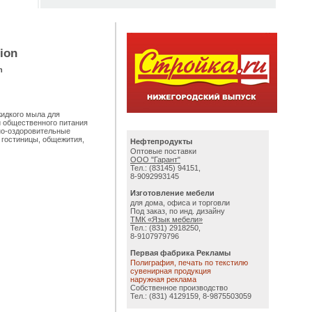
ion
n
идкого мыла для
й общественного питания
но-оздоровительные
 гостиницы, общежития,
Нефтепродукты
Оптовые поставки
ООО "Гарант"
Тел.: (83145) 94151,
8-9092993145
Изготовление мебели
для дома, офиса и торговли
Под заказ, по инд. дизайну
ТМК «Язык мебели»
Тел.: (831) 2918250,
8-9107979796
Первая фабрика Рекламы
Полиграфия, печать по текстилю
сувенирная продукция
наружная реклама
Собственное производство
Тел.: (831) 4129159, 8-9875503059