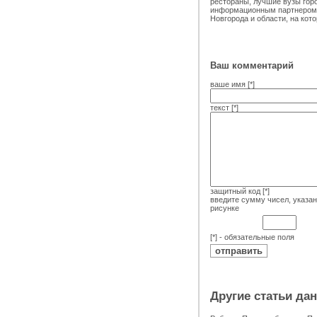
рестораны, лучшие вузы горо
информационным партнером 
Новгорода и области, на кот
Ваш комментарий
ваше имя [*]
текст [*]
защитный код [*]
введите сумму чисел, указа
рисунке
[*] - обязательные поля
Другие статьи да