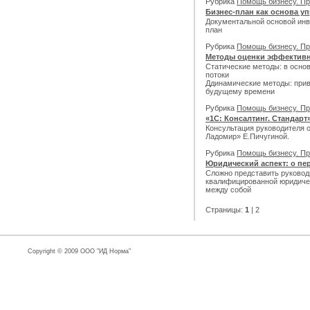
Рубрика
Помощь бизнесу. Пр
Бизнес-план как основа у
Документальной основой инв
план
Рубрика
Помощь бизнесу. Пр
Методы оценки эффективн
Статические методы: в осно
потоки
Ддинамические методы: прив
будущему времени
Рубрика
Помощь бизнесу. Пр
«1С: Консалтинг. Стандарт
Консультация руководителя 
Ладомир» Е.Пичугиной.
Рубрика
Помощь бизнесу. Пр
Юридический аспект: о пе
Сложно представить руковод
квалифицированной юридичес
между собой
Страницы:
1
|
2
Copyright © 2009 ООО "ИД Норма"