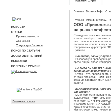
Каталог фирм
Главная
|
Бизнес-Инфо
|
Ста
Рубрика
Помощь бизнесу. Пр
ООО «Приволжска
НОВОСТИ
на рынке эффект
СТАТЬИ
Свою деятельность компания 
Промышленность
многие, наоборот, снизили а
Экономика
выстояла, вопреки прогнозам
постоянные клиенты, идет по
Услуги для бизнеса
генеральным директором ОО
Суминой.
ПОИСК ПО СТАТЬЯМ
ДОСКА ОБЪЯВЛЕНИЙ
- Светлана, какие услуги
- Разработку и проведение р
ВЫСТАВКИ
презентаций, пресс-конфере
ПОЛЕЗНЫЕ ССЫЛКИ
- Не было ли страха выхо
сокращаются рекламные
- Страх – это, прежде всего,
считаю, что страх – один из
команде работают опытные л
работы.
- Вы занимаетесь провед
от других?
- Мы внедряем инновационны
задумаются – «что такое инн
их внедрить?» «Приволжская
Полезные ссылки
к каждому клиенту. У каждой
идеально для рекламы автос
Мы поможем грамотно распр