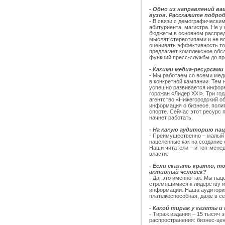
- Одно из направлений в
вузов. Расскажите подроб
- В связи с демографически
абитуриента, магистра. Не у
бюджеты в основном распред
мыслят стереотипами и не в
оценивать эффективность то
предлагает комплексное обс
функций пресс-службы до пр
- Какими медиа-ресурсам
- Мы работаем со всеми мед
в конкретной кампании. Тем 
успешно развивается инфор
горожан «Лидер XXI». Три г
агентство «Нижегородский о
информация о бизнесе, полит
спорте. Сейчас этот ресурс 
начнет работать.
- На какую аудиторию нац
- Преимущественно – малый и
нацеленные как на создание с
Наши читатели – и топ-мене
власти.
- Если сказать кратко, т
активный человек?
- Да, это именно так. Мы н
стремящимися к лидерству и
информации. Наша аудитория 
платежеспособная, даже в с
- Какой тираж у газеты и
- Тираж издания – 15 тысяч 
распространения: бизнес-цен