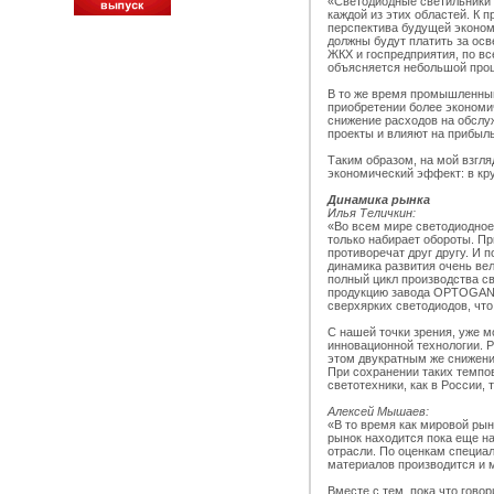
«Светодиодные светильники 
каждой из этих областей. К 
перспектива будущей экономи
должны будут платить за ос
ЖКХ и госпредприятия, по вс
объясняется небольшой про
В то же время промышленный
приобретении более экономи
снижение расходов на обслу
проекты и влияют на прибыль
Таким образом, на мой взгл
экономический эффект: в кр
Динамика рынка
Илья Теличкин:
«Во всем мире светодиодное
только набирает обороты. Пр
противоречат друг другу. И 
динамика развития очень вел
полный цикл производства с
продукцию завода OPTOGAN (
сверхярких светодиодов, чт
С нашей точки зрения, уже м
инновационной технологии. 
этом двукратным же снижени
При сохранении таких темпо
светотехники, как в России, 
Алексей Мышаев:
«В то время как мировой рын
рынок находится пока еще н
отрасли. По оценкам специа
материалов производится и 
Вместе с тем, пока что гово