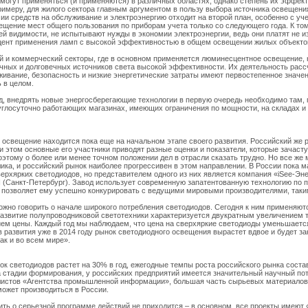
могут применяться (и применяются) в различных областях, однако степень их эффект
примеру, для жилого сектора главным аргументом в пользу выбора источника освещения
и средств на обслуживание и электроэнергию отходит на второй план, особенно с уче
вещение мест общего пользования по приборам учета только со следующего года. К т
ей видимости, не испытывают нужды в экономии электроэнергии, ведь они платят не и
цент применения ламп с высокой эффективностью в общем освещении жилых объекто
 и коммерческий секторы, где в основном применяется люминесцентное освещение, 
чных и долговечных источников света высокой эффективности. Их деятельность рассч
живание, безопасность и низкие энергетические затраты имеют первостепенное значе
 в целом.
яд, внедрять новые энергосберегающие технологии в первую очередь необходимо там,
углосуточно работающих магазинах, имеющих ограничения по мощности, на складах и
 освещение находится пока еще на начальном этапе своего развития. Российский же
и этом основные его участники приводят разные оценки и показатели, которые зачасту
поэтому о более или менее точном положении дел в отрасли сказать трудно. Но все же 
ика, и российский рынок наиболее прогрессивен в этом направлении. В России пока 
верхярких светодиодов, но представителем одного из них является компания «iSee-Э
Санкт-Петербург). Завод использует современную запатентованную технологию по п
о позволяет ему успешно конкурировать с ведущими мировыми производителями, так
ожно говорить о начале широкого потребления светодиодов. Сегодня к ним применяются
Развитие полупроводниковой светотехники характеризуется двукратным увеличением т
ем цены. Каждый год мы наблюдаем, что цена на сверхяркие светодиоды уменьшаетс
в развития уже в 2014 году рынок светодиодного освещения вырастет вдвое и будет 
так и во всем мире».
ок светодиодов растет на 30% в год, ежегодные темпы роста российского рынка соста
а стадии формирования, у российских предприятий имеется значительный научный по
листов «Агентства промышленной информации», большая часть сырьевых материалов 
может производиться в России.
рить о серьезной программе действий не приходится – в основном, все проекты имеют 