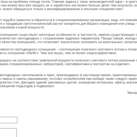
глаза на проблему отвода тепла. Главная задача у таких производителей одна – в кра
 как можно быстрее продать их и заработать как можно больше денег. Как результат, к
ен: нужно обращаться только к квалифицированным и опытным специалистам».
т подойти грамотно и обратиться в специализированные организации, ведь это помож
те у продавцов светотехнический расчет конкретно для Вашего помещения или улицы – 
тильников и какой мощности.
 освещения существуют некоторые особенности: в частности, замена существующих 
количество светодиодных с сохранением заданных параметров. Проще говоря, иногда
 качества освещения), что позволяет значительно экономить на капитальных затратах
ивности светодиодного освещения – соотношение полезного светового потока к потр
 есть отношение «Лм/Вт». Чем оно выше, тем он более энергоэффективен.
ращать на соответствие заявленной мощности полезного светового потока реальным п
рами специализированных лабораторий, сертификатами и паспортом на изделие».
светодиодных светильников и ламп, производимых в настоящее время, ориентирован
 лампы и лампы накаливания, поэтому потребителям при выборе также следует орие
светка стен, фасадов зданий, рекламных щитов; освещение интерьера, офиса, магази
 освещение подъездов и подвалов)».
Матер