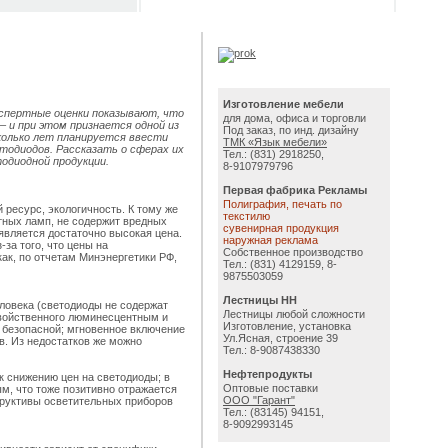
Изготовление мебели
кспертные оценки показывают, что
для дома, офиса и торговли
 и при этом признается одной из
Под заказ, по инд. дизайну
колько лет планируется ввести
ТМК «Язык мебели»
тодиодов. Рассказать о сферах их
Тел.: (831) 2918250,
одиодной продукции.
8-9107979796
Первая фабрика Рекламы
Полиграфия, печать по
ресурс, экологичность. К тому же
текстилю
тных ламп, не содержит вредных
сувенирная продукция
является достаточно высокая цена.
наружная реклама
за того, что цены на
Собственное производство
ак, по отчетам Минэнергетики РФ,
Тел.: (831) 4129159, 8-
9875503059
Лестницы НН
овека (светодиоды не содержат
Лестницы любой сложности
свойственного люминесцентным и
Изготовление, установка
и безопасной; мгновенное включение
Ул.Ясная, строение 39
в. Из недостатков же можно
Тел.: 8-9087438330
Нефтепродукты
к снижению цен на светодиоды; в
Оптовые поставки
м, что тоже позитивно отражается
ООО "Гарант"
труктивы осветительных приборов
Тел.: (83145) 94151,
8-9092993145