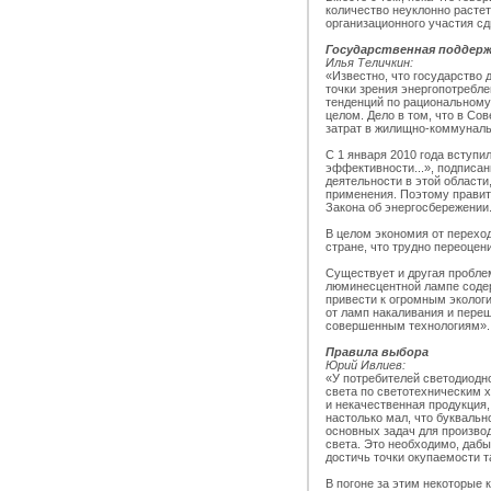
количество неуклонно растет
организационного участия сд
Государственная поддерж
Илья Теличкин:
«Известно, что государство 
точки зрения энергопотребл
тенденций по рациональному 
целом. Дело в том, что в С
затрат в жилищно-коммуналь
С 1 января 2010 года вступ
эффективности...», подписа
деятельности в этой области
применения. Поэтому правит
Закона об энергосбережении
В целом экономия от перехо
стране, что трудно переоцен
Существует и другая проблем
люминесцентной лампе содерж
привести к огромным эколог
от ламп накаливания и пере
совершенным технологиям».
Правила выбора
Юрий Ивлиев:
«У потребителей светодиодн
света по светотехническим х
и некачественная продукция,
настолько мал, что буквальн
основных задач для произво
света. Это необходимо, даб
достичь точки окупаемости т
В погоне за этим некоторые