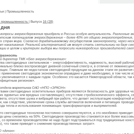
тьи
|
Промышленность
я промышленность
| Выпуск
16 (28)
 дня
 вопросы энергосбережения приобрели в России особую актуальность. Различные э
тским потенциалом энергосбережения – более 40% от общего энергопотребления, –
 стран мира. Согласно дорабатываемому государством законопроекту, через нес
мп накаливания. Реальной альтернативой им могут стать светильники на базе све
ции в целом и критериях выбора мы попросили нижегородских производителей свет
бразность
й директор ТМК «iSee-энергосбережение»:
а светодиодных светильников – энергоэффективность, надежность, высокий рабочий 
имально близко воспроизводит дневной солнечный спектр и, в отличие от люминесцен
щих. Главным же недостатком светодиодной продукции на данном этапе ее развития 
 применение светодиодов экономически оправдано и даже необходимо, в том числе из-
увеличиваются с каждым годом. Особенно это касается Нижегородской области, так к
дефицитным регионом».
к отдела маркетинга ОАО «НПО «ЭРКОН»:
ами светодиодных осветительных приборов являются безопасность для здоровья чел
угих ядовитых или вредных составляющих); отсутствие стробоскопического эффекта, 
вета; отсутствие шума и вибраций при работе, что делает эксплуатацию комфортной 
 и, как следствие, увеличение срока службы автоматов включения и питающих проводо
ода тепла и использования понижающих трансформаторов и выпрямителей.
то светодиодные технологии постоянно совершенствуются, а это неизбежно приводит 
ода цены снизились на 50%. Светодиодное производство становится все более массовы
го, со временем производителям не надо будет подстраиваться под традиционные конс
, что также приведет к снижению производственных затрат».
О «Атон»: