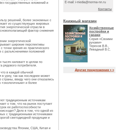
E-mail: i-media@norma-nn.ru
без государственных вложений и
Контакты
ользу решений, более экономных с
Книжный магазин
ытекает из существующих мировых
тия энергетической отрасли в
Хозяйственные
 основополагающий фактор снижения
постройки и
гаражи
Серия «Своими
ении энергетической
руками»
крывает широкие перспективы
Терехов В.В.,
 с точки зрения их практического
Левадный В.С.
в с разъяснениями положений
 тысяч киловатт в целом по
та рядового потребителя.
Другие предложения > >
 что в каждой обычной
 в урну, так как последнее может
страны, ввиду чего они отказались
к «экологичным» и более
вуют традиционным источникам
ает о том, что на рынок поступает
 срок ее работоспособности
оисходит? Дело в том, что одной из
имых с традиционными источниками
орогой светодиодной продукции и
роизводства Японии, США, Китая и