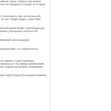
тчайшие сроки собрать как можно
ачество продукта отходит на второй
ет сэкономить уже на начальной
из него будет видно, какое Вам
светильников может производиться
 можно уменьшать количество
.
ебляемой светильником
оказателям, что обязательно
ы на замену существующих,
нтироваться на сферы применения
на, подсветка витрин; освещение
иал подготовила Екатерина Аникина