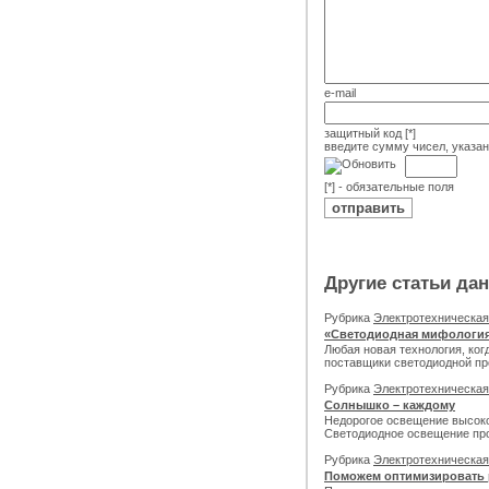
e-mail
защитный код [*]
введите сумму чисел, указа
[*] - обязательные поля
Другие статьи да
Рубрика
Электротехническа
«Светодиодная мифологи
Любая новая технология, ко
поставщики светодиодной пр
Рубрика
Электротехническа
Солнышко – каждому
Недорогое освещение высоко
Светодиодное освещение пр
Рубрика
Электротехническа
Поможем оптимизировать 