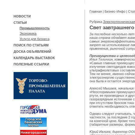
Главная
|
Бизнес-Инфо
|
Ста
НОВОСТИ
Рубрика
Электротехническа
СТАТЬИ
Свет завтрашнего
Промышленность
Экономика
За последние несколько лет
наша страна обладает гиган
Услуги для бизнеса
самых энергонеэффективных
запрет на использование ла
ПОИСК ПО СТАТЬЯМ
применения, рыночной ситуа
ДОСКА ОБЪЯВЛЕНИЙ
Преимущества и целесоо
КАЛЕНДАРЬ ВЫСТАВОК
Илья Теличкин, коммерчески
«Самые главные преимуществ
ПОЛЕЗНЫЕ ССЫЛКИ
излучение светодиодов макс
ультрафиолетовых составляю
Тем не менее, именно сейчас
электроэнергию существенно 
она была и остается энерго
Алексей Мышаев, начальни
«Неоспоримыми преимуществ
ртути, ее производных и др
газоразрядным источникам с
при отсутствии бросков тока
отметить необходимость отв
Однако следует учитывать, ч
частности, за последние 2 г
на конечной цене. Кроме то
(габаритные размеры, формы)
Юрий Ивлиев, директор ОО