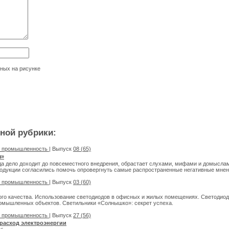
нных на рисунке
нной рубрики:
я промышленность
| Выпуск
08 (65)
я»
гда дело доходит до повсеместного внедрения, обрастает слухами, мифами и домысла
одукции согласились помочь опровергнуть самые распространенные негативные мнен
я промышленность
| Выпуск
03 (60)
го качества. Использование светодиодов в офисных и жилых помещениях. Светодиод
омышленных объектов. Светильники «Солнышко»: секрет успеха.
я промышленность
| Выпуск
27 (56)
расход электроэнергии