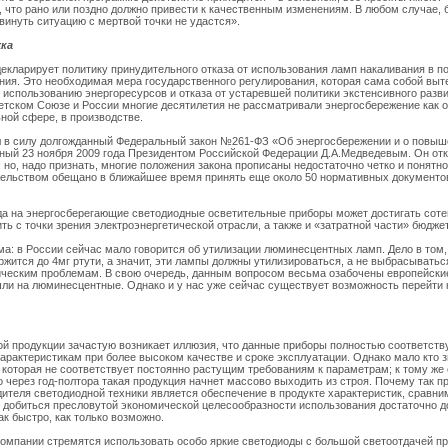
, что рано или поздно должно привести к качественным изменениям. В любом случае, 
винуть ситуацию с мертвой точки не удастся».
ка
декларирует политику принудительного отказа от использования ламп накаливания в п
ения. Это необходимая мера государственного регулирования, которая сама собой в
использованию энергоресурсов и отказа от устаревшей политики экстенсивного разви
оветском Союзе и России многие десятилетия не рассматривали энергосбережение как
ной сфере, в производстве.
ил в силу долгожданный Федеральный закон №261-ФЗ «Об энергосбережении и о повыш
нный 23 ноября 2009 года Президентом Российской Федерации Д.А.Медведевым. Он от
, но, надо признать, многие положения закона прописаны недостаточно четко и понятно
ельством обещано в ближайшее время принять еще около 50 нормативных документо
.
да на энергосберегающие светодиодные осветительные приборы может достигать сотен
ить с точки зрения электроэнергетической отрасли, а также и «затратной части» бюдже
а: в России сейчас мало говорится об утилизации люминесцентных ламп. Дело в том,
ится до 4мг ртути, а значит, эти лампы должны утилизироваться, а не выбрасываться
ическим проблемам. В свою очередь, данным вопросом весьма озабочены европейские 
шли на люминесцентные. Однако и у нас уже сейчас существует возможность перейти 
ой продукции зачастую возникает иллюзия, что данные приборы полностью соответст
арактеристикам при более высоком качестве и сроке эксплуатации. Однако мало кто зн
 которая не соответствует постоянно растущим требованиям к параметрам; к тому же
о через год-полтора такая продукция начнет массово выходить из строя. Почему так пр
дителя светодиодной техники является обеспечение в продукте характеристик, сравн
ы добиться пресловутой экономической целесообразности использования достаточно д
ак быстро, как только возможно.
 компании стремятся использовать особо яркие светодиоды с большой светоотдачей п