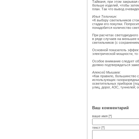
Тайваня, при этом закрывая 
больше изделий, чтобы затем
план. Так что вывод очевид
Илья Теличкин:
«К выбору светильников стои
стадии его покупки. Попроси
понадобится количество све
При расчетах светодиодного
в ряде случаев на меньшее 
светильников (с сохранением
Основной показатель эффект
электрической мощности, то
Особое внимание следует об
должно подтверждаться заме
Алексей Мышаев:
«Как правило, большинство 
использующих газоразрядные
осветительных приборов (под
улиц, дорог, АЗС, туннелей;
Ваш комментарий
ваше имя [*]
текст [*]