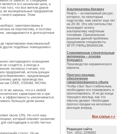
ивности зависит от специфики
 является его начальная цена, а
том того, что все жители домов
Альтернатива бензину
ому же муниципальные предприятия
Нефть – исчерпаемый ресурс,
з своего кармана. Этим
которого, по некоторым
в.
подсчетам, нам хватит еще лет
на 20-30. Это обстоятельство
наоборот, заинтересованы в
вынуждает искать
итана на перспективу, и поэтому
альтернативу нефтяным
ние, закладываются в долгосрочные
топливам. Оригинальное
решение данной проблемы
предложили специалисты
 где гарантирован максимальный
ФГУП РФЯЦ-ВНИИАЭФ.
 в других подобных помещениях».
Современные строительные
материалы – основа
будущего
 рынок светодиодного освещения
Производство керамического
ю не сходятся, а иногда и
кирпича.
многие эксперты считают, что
мало предприятий, использующих
Прогноз продаж:
нергосбережение», предлагающая
обеспечение
олному циклу производства
гарантированного сбыта
ими как CREE, OSRAM, NICHIA.
Чтобы сбыт был стабильным,
необходимо его планировать и
 те же законы, что и к любой
прогнозировать. И не до конца
ехнических характеристик и при
текущего месяца, как это
я, а эффективность увеличивается.
обычно делают. Необходим
занимать большую долю рынка
прогноз продаж на несколько
месяцев вперед.
вляют около 13%. Но хотя наш
Все статьи > >
тенциал, который поможет развитию
для светодиодов и особо чистых
Редакция сайта
Тел.: (831) 2296892
«пилотный» статус. Но их