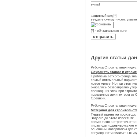
e-mail
защитный код [*]
введите сумму чисел, указа
[*] - обязательные поля
Другие статьи да
Рубрика
Строительная инду
Сохранять старое и строи
Проблема ветхого фонда зна
самый оптимальный вариант 
новое жилье. Но при этом не
оказались безвозвратно ут
прошедших эпох при строите
поделились архитекторы из 
Орешкин.
Рубрика
Строительная инду
Материал для строительс
Первый патент на производст
Задолго до этого известняк 
применялся в строительстве:
пирамиды и древнерусские м
основным материалом для ст
популярности силикатных из