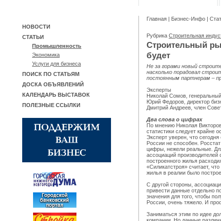
Главная
|
Бизнес-Инфо
|
Ста
НОВОСТИ
Рубрика
Строительная инду
СТАТЬИ
Строительный рын
Промышленность
будет
Экономика
Услуги для бизнеса
Не за горами новый строите
насколько порадовал строи
ПОИСК ПО СТАТЬЯМ
постоянным партнерам – п
ДОСКА ОБЪЯВЛЕНИЙ
Эксперты
КАЛЕНДАРЬ ВЫСТАВОК
Николай Сомов, генеральны
Юрий Федоров, директор биз
ПОЛЕЗНЫЕ ССЫЛКИ
Дмитрий Андреев, член Сове
Два слова о цифрах
По мнению Николая Викторо
статистики следует крайне о
Эксперт уверен, что сегодня
России не способен. Росста
цифры, нежели реальные. Дл
ассоциаций производителей 
построенного жилья расходил
«Силикатстроя» считает, что
жилья в реалии было построе
С другой стороны, ассоциац
привести данные отдельно п
значения для того, чтобы по
России, очень тяжело. И про
Заниматься этим по идее до
компании. Но данные различ