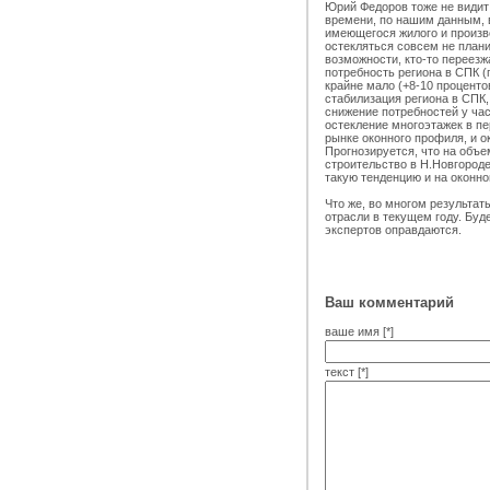
Юрий Федоров тоже не видит
времени, по нашим данным, в
имеющегося жилого и произв
остекляться совсем не план
возможности, кто-то переезжа
потребность региона в СПК (п
крайне мало (+8-10 проценто
стабилизация региона в СПК,
снижение потребностей у час
остекление многоэтажек в пе
рынке оконного профиля, и о
Прогнозируется, что на объе
строительство в Н.Новгороде
такую тенденцию и на оконно
Что же, во многом результат
отрасли в текущем году. Бу
экспертов оправдаются.
Ваш комментарий
ваше имя [*]
текст [*]