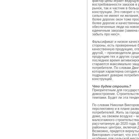
фактор цены играет ведущую
востребованности заказов в 
рынок, так и частник в бол
конструкции. Это говорит о т
сильно не имеют ни желания,
более дорогих окон тоже про
более дорогие и качественны
обеспеченные люди на новое
единичным заказам (замена о
забыть про них)».
Фальсификат и низкое качест
стороны, есть проверенные 
качественную продукцию, от
другой, – производители де
продукцию тех и других суще
последнее время активизиро
стараются максимально защи
потребителя. По словам Дмит
которая характерна сегодня и
подрывает доверие потребит
конструкций.
Что будем строить?
Приоритетным для государст
домостроение. Строительств
темпами. Будет ли эта тенд
По словам Николая Викторов
перспективно и в плане разв
потребителей. Жить за город
доме, на свежем воздухе – м
малоэтажного строительства
рассчитанную до 2020 года. 
районных центрах, включая Д
Возможно, придется вернуть
Викторович считает, что это
особенно для сельской мест