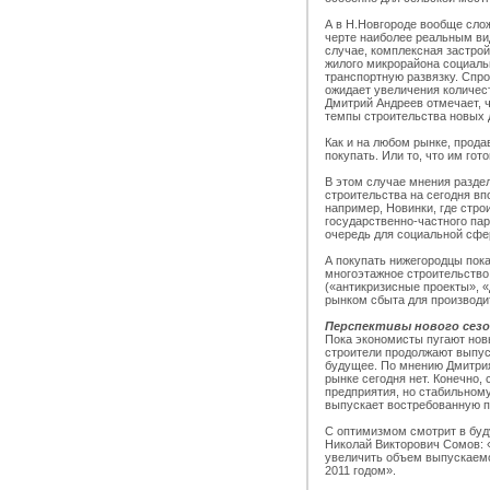
А в Н.Новгороде вообще слож
черте наиболее реальным ви
случае, комплексная застрой
жилого микрорайона социаль
транспортную развязку. Спр
ожидает увеличения количест
Дмитрий Андреев отмечает, 
темпы строительства новых 
Как и на любом рынке, прода
покупать. Или то, что им гот
В этом случае мнения разде
строительства на сегодня в
например, Новинки, где стр
государственно-частного пар
очередь для социальной сфе
А покупать нижегородцы пок
многоэтажное строительство
(«антикризисные проекты», 
рынком сбыта для производи
Перспективы нового сезо
Пока экономисты пугают но
строители продолжают выпус
будущее. По мнению Дмитрия
рынке сегодня нет. Конечно,
предприятия, но стабильному
выпускает востребованную п
С оптимизмом смотрит в бу
Николай Викторович Сомов: 
увеличить объем выпускаемо
2011 годом».