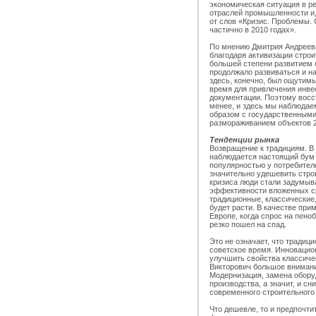
экономическая ситуация в ре
отраслей промышленности и,
от слов «Кризис. Проблемы.
частично в 2010 годах».
По мнению Дмитрия Андреева
благодаря активизации стро
большей степени развитием 
продолжало развиваться и на 
здесь, конечно, был ощутимы
время для привлечения инвес
документации. Поэтому восс
менее, и здесь мы наблюдае
образом с государственными
размораживанием объектов 2
Тенденции рынка
Возвращение к традициям. В
наблюдается настоящий бум
популярностью у потребител
значительно удешевить стро
кризиса люди стали задумыва
эффективности вложенных ср
традиционные, классически
будет расти. В качестве при
Европе, когда спрос на пеноб
резко пошел на спад.
Это не означает, что традиц
советское время. Инновацио
улучшить свойства классиче
Викторович большое внимани
Модернизация, замена обору
производства, а значит, и с
современного строительного
Что дешевле, то и предпочти