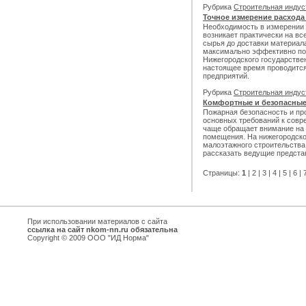
Рубрика
Строительная инду
Точное измерение расхода
Необходимость в измерении
возникает практически на вс
сырья до доставки материал
максимально эффективно по
Нижегородского государствен
настоящее время проводится
предприятий.
Рубрика
Строительная инду
Комфортные и безопасные
Пожарная безопасность и про
основных требований к совр
чаще обращает внимание на 
помещения. На нижегородско
малоэтажного строительства
рассказать ведущие предста
Страницы:
1
|
2
|
3
|
4
|
5
|
6
|
При использовании материалов с сайта
ссылка на сайт nkom-nn.ru обязательна
Copyright © 2009 ООО "ИД Норма"