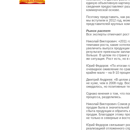
единую объективную картину
сведения предоставляют раз
коммерческой основе.
Поэтому представить, как ра
мы вступили в 2012 год, мо
представителей крупных ком
Рынок растет
Все эксперты отмечают рост 
Николай Викторович: «2011 г
темпами роста, какие хотело
увеличить выпуск продукции 
результате превзошли запла
больше. В целом по стране у
же ситуация. Рост есть, но в
Юрий Федоров: «По итогам го
очевидное оживление по срав
крайне мало – на 8-10 проце
Дмитрий Андреев: «В целом 
не хуже, чем в 2008 году. В
ожидалось, но позитивные т
Однако мнения о том, что п
процесса, разделились.
Николай Викторович Сомов р
продаж была в значительной
сбыта продукции и обратить
продаж. Благодаря этому пр
не только в северные и вост
Юрий Федоров связывает рос
реализацией отложенного сп