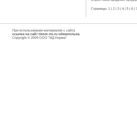
Страницы:
1
|
2
|
3
|
4
|
5
|
6
|
При использовании материалов с сайта
ссылка на сайт nkom-nn.ru обязательна
Copyright © 2009 ООО "ИД Норма"