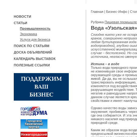
Главная
|
Бизнес-Инфо
|
Ста
НОВОСТИ
Рубрика
Пищевая промышле
СТАТЬИ
Вода «Узольская»
Промышленность
Экономика
Сегодня никто уже не оспа
кранов, совершенно неприго
Услуги для бизнеса
любая бутилированная вода
водопроводной, глубоко оши
ПОИСК ПО СТАТЬЯМ
искусственной минерализац
ДОСКА ОБЪЯВЛЕНИЙ
случае – бесполезной. Но со
источника, негласно именуе
КАЛЕНДАРЬ ВЫСТАВОК
Истина – в воде
ПОЛЕЗНЫЕ ССЫЛКИ
Только вода природного про
не изменившая свое информ
окружающей среды и промыш
живой. Да-да, вы не ослыша
транслировать информацию, т
изменяется под воздействие
разрушающее воздействие. Т
негатив и равнодушие напро
данном случае является кре
свойствами и имеет наилучш
Однако качество воды зависи
окружения: пробиваясь через 
где она собирается. И эта э
никакого насилия над природ
природной среде.
Каким же образом вода возд
предпосылкой жизнеспособно