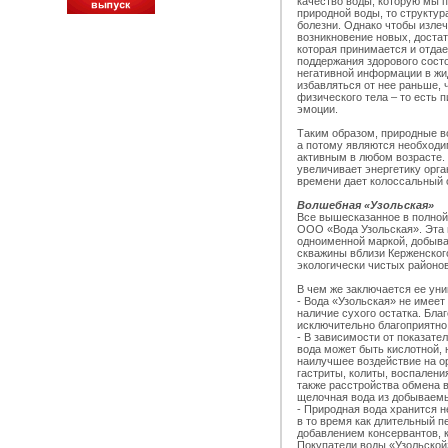
качество воды, которую мы 
природной воды, то структур
болезни. Однако чтобы излеч
возникновение новых, доста
которая принимается и отда
поддержания здорового сост
негативной информации в жи
избавляться от нее раньше, 
физического тела – то есть 
эмоции.
Таким образом, природные в
а потому являются необходи
активным в любом возрасте.
увеличивает энергетику орга
времени дает колоссальный
Волшебная «Узольская»
Все вышесказанное в полной
ООО «Вода Узольская». Эта 
одноименной маркой, добыва
скважины вблизи Керженског
экологически чистых районо
В чем же заключается ее ун
- Вода «Узольская» не имеет
наличие сухого остатка. Бла
исключительно благоприятно
- В зависимости от показате
вода может быть кислотной,
наилучшее воздействие на ор
гастриты, колиты, воспалени
также расстройства обмена 
щелочная вода из добываемы
- Природная вода хранится н
в то время как длительный п
добавлением консервантов, 
Покупатели воды «Узольской