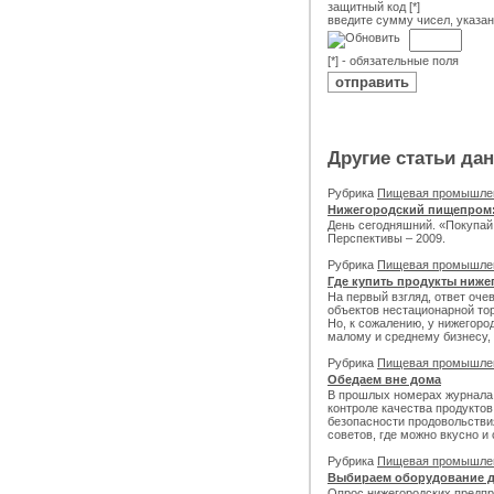
защитный код [*]
введите сумму чисел, указа
[*] - обязательные поля
Другие статьи да
Рубрика
Пищевая промышле
Нижегородский пищепром:
День сегодняшний. «Покупай 
Перспективы – 2009.
Рубрика
Пищевая промышле
Где купить продукты ниже
На первый взгляд, ответ оче
объектов нестационарной то
Но, к сожалению, у нижегород
малому и среднему бизнесу,
Рубрика
Пищевая промышле
Обедаем вне дома
В прошлых номерах журнала
контроле качества продуктов
безопасности продовольстви
советов, где можно вкусно и
Рубрика
Пищевая промышле
Выбираем оборудование д
Опрос нижегородских предп