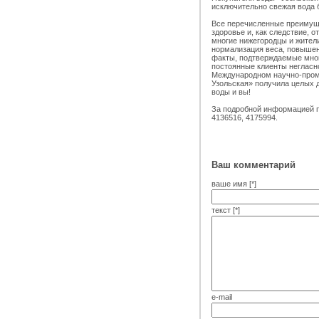
исключительно свежая вода б
Все перечисленные преимущ
здоровье и, как следствие, 
многие нижегородцы и жител
нормализация веса, повышен
факты, подтверждаемые мно
постоянные клиенты негласн
Международном научно-пром
Узольская» получила целых 
воды и вы!
За подробной информацией п
4136516, 4175994.
Ваш комментарий
ваше имя [*]
текст [*]
e-mail