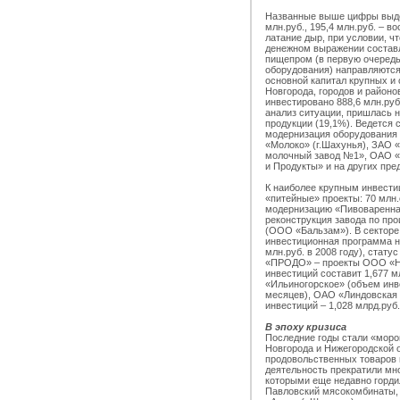
Названные выше цифры выдел
млн.руб., 195,4 млн.руб. – 
латание дыр, при условии, ч
денежном выражении составл
пищепром (в первую очередь,
оборудования) направляются 
основной капитал крупных и
Новгорода, городов и районо
инвестировано 888,6 млн.руб
анализ ситуации, пришлась н
продукции (19,1%). Ведется
модернизация оборудования
«Молоко» (г.Шахунья), ЗАО 
молочный завод №1», ОАО «
и Продукты» и на других пре
К наиболее крупным инвести
«питейные» проекты: 70 млн
модернизацию «Пивоваренная
реконструкция завода по про
(ООО «Бальзам»). В сектор
инвестиционная программа н
млн.руб. в 2008 году), стат
«ПРОДО» – проекты ООО «Ни
инвестиций составит 1,677 м
«Ильиногорское» (объем инве
месяцев), ОАО «Линдовская 
инвестиций – 1,028 млрд.руб.
В эпоху кризиса
Последние годы стали «моро
Новгорода и Нижегородской 
продовольственных товаров 
деятельность прекратили мн
которыми еще недавно гордил
Павловский мясокомбинаты,