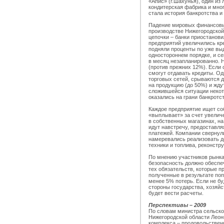
«Апис» (г.Шахунья), один из
кондитерская фабрика и мно
стала история банкротства 
Падение мировых финансовы
производстве Нижегородской
цепочки – банки приостанови
предприятий увеличились кр
подняли проценты по уже вы
одностороннем порядке, и се
в месяц незапланированно. 
(против прежних 12%). Если 
смогут отдавать кредиты. О
торговых сетей, срываются 
на продукцию (до 50%) и жду
сложившейся ситуации некот
оказались на грани банкротст
Каждое предприятие ищет соб
«выплывает» за счет увелич
в собственных магазинах, на
идут навстречу, предоставля
платежей. Компании свернул
намеревались реализовать д
техники и топлива, реконстр
По мнению участников рынка
безопасность должно обеспеч
тех обязательств, которые п
полученные в результате по
менее 5% потерь. Если не б
стороны государства, хозяйс
будет вести расчеты.
Перспективы – 2009
По словам министра сельско
Нижегородской области Леон
комплекса – продовольствен