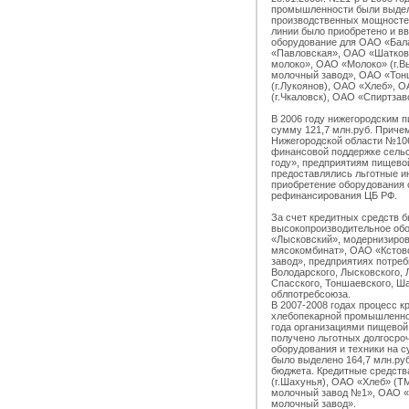
промышленности были выдел
производственных мощностей
линии было приобретено и в
оборудование для ОАО «Бал
«Павловская», ОАО «Шатков
молоко», ОАО «Молоко» (г.В
молочный завод», ОАО «Тон
(г.Лукоянов), ОАО «Хлеб», 
(г.Чкаловск), ОАО «Спиртзав
В 2006 году нижегородским 
сумму 121,7 млн.руб. Приче
Нижегородской области №106-
финансовой поддержке сельс
году», предприятиям пищев
предоставлялись льготные и
приобретение оборудования 
рефинансирования ЦБ РФ.
За счет кредитных средств 
высокопроизводительное об
«Лысковский», модернизиро
мясокомбинат», ОАО «Кстов
завод», предприятиях потре
Володарского, Лысковского, 
Спасского, Тоншаевского, Ша
облпотребсоюза.
В 2007-2008 годах процесс к
хлебопекарной промышленнос
года организациями пищево
получено льготных долгосро
оборудования и техники на с
было выделено 164,7 млн.руб
бюджета. Кредитные средст
(г.Шахунья), ОАО «Хлеб» (Т
молочный завод №1», ОАО «
молочный завод».