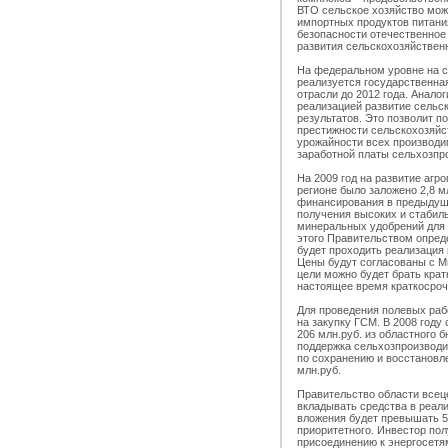
ВТО сельское хозяйство може
импортных продуктов питани
безопасности отечественное
развития сельскохозяйственн
На федеральном уровне на с
реализуется государственна
отрасли до 2012 года. Анало
реализацией развитие сельс
результатов. Это позволит п
престижности сельскохозяйс
урожайности всех производи
заработной платы сельхозпр
На 2009 год на развитие аг
регионе было заложено 2,8 м
финансирования в предыдуще
получения высоких и стабил
минеральных удобрений для 
этого Правительством опред
будет проходить реализация
Цены будут согласованы с М
цели можно будет брать крат
настоящее время краткосрочн
Для проведения полевых раб
на закупку ГСМ. В 2008 год
206 млн.руб. из областного 
поддержка сельхозпроизводи
по сохранению и восстановл
млн.руб.
Правительство области всец
вкладывать средства в реал
вложения будет превышать 50
приоритетного. Инвестор по
присоединению к энергосетям