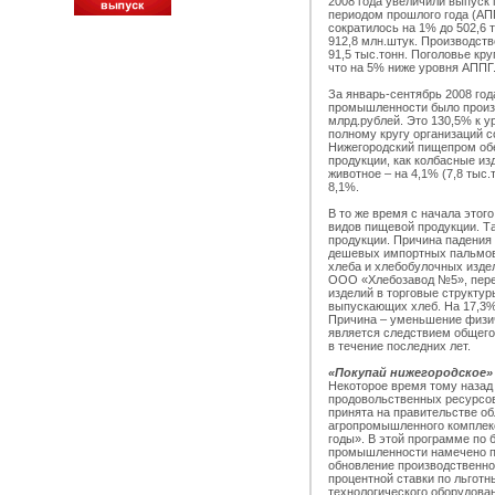
2008 года увеличили выпуск
периодом прошлого года (АПП
сократилось на 1% до 502,6 
912,8 млн.штук. Производств
91,5 тыс.тонн. Поголовье кру
что на 5% ниже уровня АППГ
За январь-сентябрь 2008 го
промышленности было произв
млрд.рублей. Это 130,5% к у
полному кругу организаций с
Нижегородский пищепром обе
продукции, как колбасные из
животное – на 4,1% (7,8 тыс.
8,1%.
В то же время с начала это
видов пищевой продукции. Т
продукции. Причина падения
дешевых импортных пальмовы
хлеба и хлебобулочных издел
ООО «Хлебозавод №5», пере
изделий в торговые структур
выпускающих хлеб. На 17,3%
Причина – уменьшение физич
является следствием общего
в течение последних лет.
«Покупай нижегородское»
Некоторое время тому назад
продовольственных ресурсов
принята на правительстве о
агропромышленного комплекс
годы». В этой программе по
промышленности намечено п
обновление производственно
процентной ставки по льготн
технологического оборудова