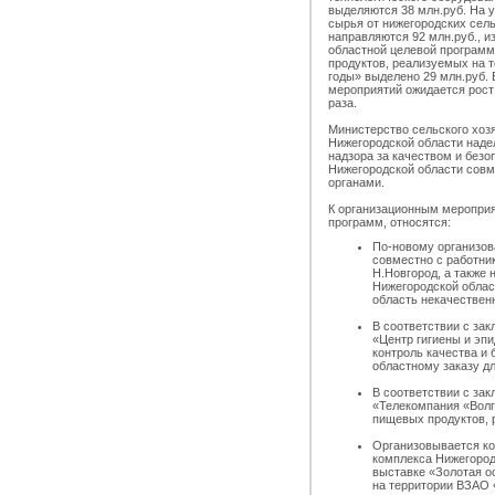
выделяются 38 млн.руб. На 
сырья от нижегородских сел
направляются 92 млн.руб., и
областной целевой програм
продуктов, реализуемых на 
годы» выделено 29 млн.руб.
мероприятий ожидается рост
раза.
Министерство сельского хоз
Нижегородской области наде
надзора за качеством и без
Нижегородской области сов
органами.
К организационным меропри
программ, относятся:
По-новому организов
совместно с работни
Н.Новгород, а также 
Нижегородской облас
область некачествен
В соответствии с за
«Центр гигиены и эп
контроль качества и
областному заказу д
В соответствии с за
«Телекомпания «Волг
пищевых продуктов, 
Организовывается ко
комплекса Нижегород
выставке «Золотая о
на территории ВЗАО 