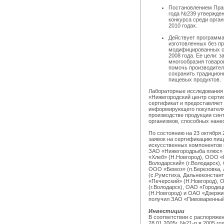
Постановлением Прав
года №239 утвержден
конкурса среди орга
2010 годах.
Действует программа
изготовленных без п
модифицированных ор
2008 года. Ее цели: 
многообразия товаро
помочь производител
сохранить традицион
пищевых продуктов.
Лабораторные исследования
«Нижегородский центр серти
сертификат и предоставляет 
информирующего покупателя 
производстве продукции син
организмов, способных нане
По состоянию на 23 октября 
заявок на сертификацию пищ
искусственных компонентов 
ЗАО «Нижегородрыба плюс» 
«Хлеб» (Н.Новгород), ООО 
Володарский» (г.Володарск),
ООО «Бемоз» (п.Березовка,
(с.Румстиха, Дальнеконстан
«Печерский» (Н.Новгород),
(г.Володарск), ОАО «Городец
(Н.Новгород) и ОАО «Дзержин
получил ЗАО «Пивоваренный
Инвестиции
В соответствии с распоряже
28.01.2005г. №21-р в 2005 