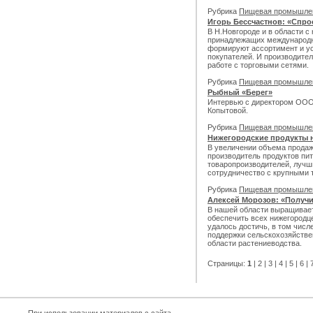
Рубрика
Пищевая промышле
Игорь Бессчастнов: «Спро
В Н.Новгороде и в области с
принадлежащих международн
формируют ассортимент и ус
покупателей. И производите
работе с торговыми сетями.
Рубрика
Пищевая промышле
Рыбный «Берег»
Интервью с директором ООО 
Копытовой.
Рубрика
Пищевая промышле
Нижегородские продукты 
В увеличении объема продаж
производитель продуктов пи
товаропроизводителей, лучш
сотрудничество с крупными 
Рубрика
Пищевая промышле
Алексей Морозов: «Получ
В нашей области выращивает
обеспечить всех нижегородце
удалось достичь, в том чис
поддержки сельскохозяйстве
области растениеводства.
Страницы:
1
|
2
|
3
|
4
|
5
|
6
|