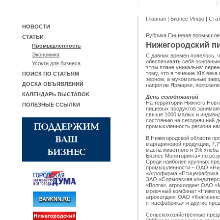
Главная
|
Бизнес-Инфо
|
Ста
НОВОСТИ
Рубрика
Пищевая промышле
СТАТЬИ
Нижегородский п
Промышленность
Экономика
С давних времен повелось, ч
обеспечивать себя основным
Услуги для бизнеса
этом плане уникальна: пере
тому, что в течение XIX век
ПОИСК ПО СТАТЬЯМ
зерном, а мукомольные заво
ДОСКА ОБЪЯВЛЕНИЙ
напротив Ярмарки, положили
КАЛЕНДАРЬ ВЫСТАВОК
День сегодняшний
На территории Нижнего Новг
ПОЛЕЗНЫЕ ССЫЛКИ
пищевых продуктов занимают
свыше 1000 малых и индивид
состоянию на сегодняшний 
промышленность региона нас
В Нижегородской области пр
маргариновой продукции, 7,
масла животного и 3% хлеба
Бизнес Мониторинга» по резу
Среди наиболее крупных пр
промышленности – ОАО «Ниж
«Агрофирма «Птицефабрика 
ЗАО «Сормовская кондитерс
«Волга», агрохолдинг ОАО «М
молочный комбинат «Нижего
агрохолдинг ОАО «Княгининс
птицефабрика» и другие пре
Сельскохозяйственные предп