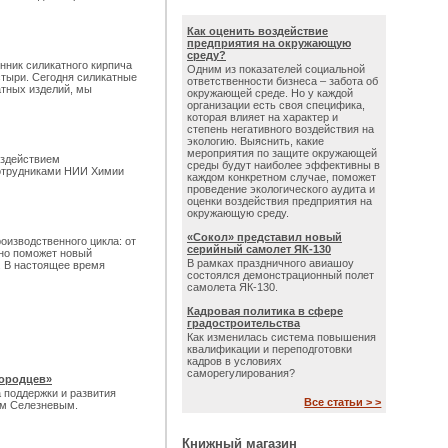
Как оценить воздействие
предприятия на окружающую
среду?
енник силикатного кирпича
Одним из показателей социальной
стыри. Сегодня силикатные
ответственности бизнеса – забота об
атных изделий, мы
окружающей среде. Но у каждой
организации есть своя специфика,
которая влияет на характер и
степень негативного воздействия на
экологию. Выяснить, какие
мероприятия по защите окружающей
оздействием
среды будут наиболее эффективны в
сотрудниками НИИ Химии
каждом конкретном случае, поможет
проведение экологического аудита и
оценки воздействия предприятия на
окружающую среду.
«Сокол» представил новый
оизводственного цикла: от
серийный самолет ЯК-130
но поможет новый
В рамках праздничного авиашоу
. В настоящее время
состоялся демонстрационный полет
самолета ЯК-130.
Кадровая политика в сфере
градостроительства
Как изменилась система повышения
квалификации и переподготовки
кадров в условиях
саморегулирования?
городцев»
 поддержки и развития
Все статьи > >
ем Селезневым.
Книжный магазин