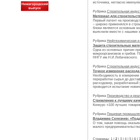
источника, негласно именуем
Рубрика
Строительная инду
Материал для строительс
Первый патент на производст
– широко применялся в стро
блоки являются основным ма
выяснили вместе с нашими э
Рубрика
Нефтехимическая и
Защита строительных мате
Одна из основных причин пр
микроорганизмов и грибов. 
ННГУ им.Н.И.Лобачевского.
Рубрика
Строительная инду
Точное измерение расхода
Необходимость в измерении 
переработки сырья до доста
расходомер, разработанный 
проводится испытание новин
Рубрика
Производство и реа
Стремление к лучшему кач
Конкурс «100 лучших товаро
Рубрика
Пищевая промышле
Владимир Селезнев: «Под
О том, какая помощь оказыв
малого предпринимательства
Страницы:
1
|
2
|
3
|
4
|
5
|
6
|