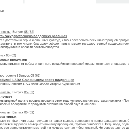
тьи
нность
| Выпуск
05 (62)
ить государственную поддержку реально»
ся достаточно зерна и овощных культур, чтобы обеспечить всех нижегородцев продук
ь достичь, в том числе, благодаря эффективным мерам государственной поддержки с
ализируются в области растениеводства.
пуск
05 (62)
щевых продуктов
одукты питания от неблагоприятного воздействия внешней среды, отвечают специали
ностроение
| Выпуск
05 (62)
мобилей LADA Granta нашли своих владельцев
внешним связям ОАО «АВТОВАЗ» Игорем Буренковым.
нность
| Выпуск
05 (62)
 лучшее
омышленной палате прошла первая в этом году универсальная выставка-ярмарка «Пок
ирокий ассортимент продуктов питания на любой вкус и кошелек.
нность
| Выпуск
05 (62)
всех живых
ает тот факт, что вода, текущая из наших кранов, совершенно непригодна для питья. Од
является здоровой альтернативой водопроводной, глубоко ошибаются. Ведь вода, под
, все равно остается мертвой и в лучшем случае – бесполезной. Но совсем другое де