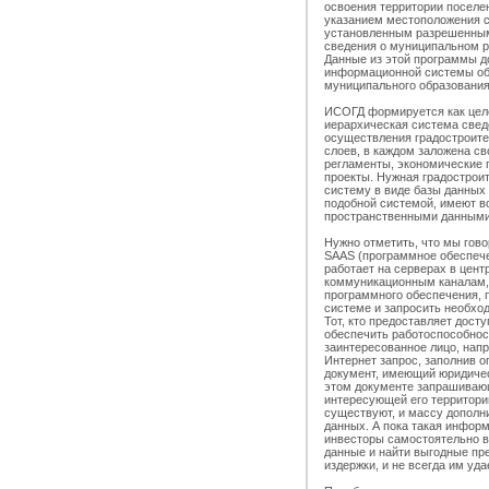
освоения территории поселе
указанием местоположения 
установленным разрешенным
сведения о муниципальном р
Данные из этой программы д
информационной системы об
муниципального образования
ИСОГД формируется как цел
иерархическая система свед
осуществления градостроите
слоев, в каждом заложена с
регламенты, экономические 
проекты. Нужная градострои
систему в виде базы данных 
подобной системой, имеют в
пространственными данными
Нужно отметить, что мы гово
SAAS (программное обеспече
работает на серверах в цент
коммуникационным каналам, 
программного обеспечения, 
системе и запросить необхо
Тот, кто предоставляет досту
обеспечить работоспособнос
заинтересованное лицо, напр
Интернет запрос, заполнив 
документ, имеющий юридичес
этом документе запрашиваю
интересующей его территории
существуют, и массу дополн
данных. А пока такая инфор
инвесторы самостоятельно в
данные и найти выгодные пр
издержки, и не всегда им уд