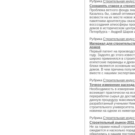
Рубрика
Строительная инду
Сохранять старое и строи
Проблема ветхого фонда зна
Казалось бы, самый оптимал
возвести на их месте новое 
памятники архитектуры оказ
воссоздания атмосферы про
домов в историческом центре
Петербурга – Андрей Шаров 
Рубрика
Строительная инду
Материал для строительс
домов
Первый патент на производс
году. Задолго до этого извес
широко применялся в строит
египетские пирамиды и древ
блоки являются основным м
домов. В чем причина попул
вместе с нашими экспертами
Рубрика
Строительная инду
Точное измерение расхода
Необходимость в измерении
возникает практически на вс
переработки сырья до доста
данную процедуру максимал
разработанный учеными Ниже
строительного университета
новинки на одном из нижегор
Рубрика
Строительная инду
Строительный рынок-2011 и
Не за горами новый строител
ожидается и насколько пора
обратились к нашим постоя