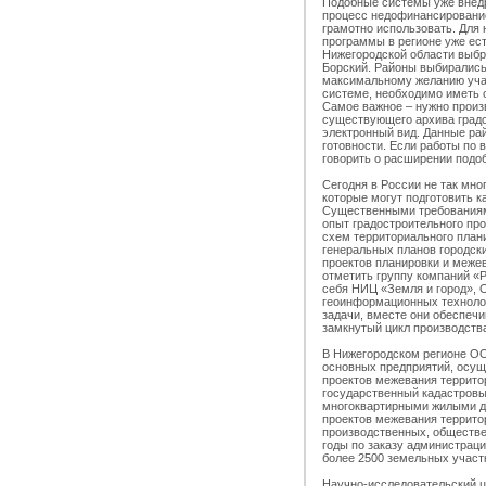
Подобные системы уже внедр
процесс недофинансирование,
грамотно использовать. Для 
программы в регионе уже ест
Нижегородской области выбр
Борский. Районы выбирались
максимальному желанию учас
системе, необходимо иметь о
Самое важное – нужно произ
существующего архива градо
электронный вид. Данные р
готовности. Если работы по
говорить о расширении подоб
Сегодня в России не так мно
которые могут подготовить 
Существенными требованиям
опыт градостроительного про
схем территориального план
генеральных планов городски
проектов планировки и меже
отметить группу компаний «Р
себя НИЦ «Земля и город»,
геоинформационных технолог
задачи, вместе они обеспеч
замкнутый цикл производств
В Нижегородском регионе О
основных предприятий, осущ
проектов межевания террито
государственный кадастровы
многоквартирными жилыми д
проектов межевания террито
производственных, обществе
годы по заказу администрац
более 2500 земельных учас
Научно-исследовательский ц