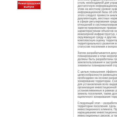
столь необходимой для упра
достаточную информационную
этим на местном уровне нуж
информационной базы об объ
этого следует провести ана
документации, местных норм
в сфере регулирования гра
отношений и систематизиров
зарегистрированным правам 
характеристикам объектов н
инженерной инфраструктур, 
окружающую среду и другим.
комплексную оценку террито
территориального развития 
статусом поселения и вопро
Затем разрабатывается доку
планированию и план меропр
должны быть разработаны ге
землепользования и застрой
элементы планировочной стр
С целью повышения эффекти
целесообразности размещени
необходимо на основе разра
зонирование территории. Сх
для установления всех видов
организации инвестиционной
устанавливаемые в рамках р
земель поселения, также до
оценочного зонирования тер
Следующий этап – разработк
территории поселения. Цель 
инвестиционного климата. П
наращиванию инвестиционно
инвестиционных рисков, а т