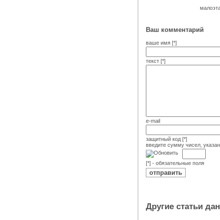
малоэта
Ваш комментарий
ваше имя [*]
текст [*]
e-mail
защитный код [*]
введите сумму чисел, указа
[*] - обязательные поля
Другие статьи да