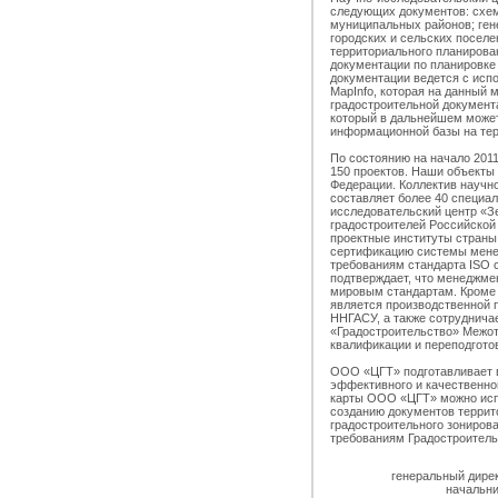
следующих документов: схем
муниципальных районов; ген
городских и сельских поселе
территориального планирован
документации по планировке 
документации ведется с ис
MapInfo, которая на данный 
градостроительной документа
который в дальнейшем может
информационной базы на те
По состоянию на начало 201
150 проектов. Наши объекты 
Федерации. Коллектив научн
составляет более 40 специал
исследовательский центр «Зе
градостроителей Российской
проектные институты страны
сертификацию системы мене
требованиям стандарта ISO 
подтверждает, что менеджмен
мировым стандартам. Кроме 
является производственной 
ННГАСУ, а также сотруднича
«Градостроительство» Межо
квалификации и переподготов
ООО «ЦГТ» подготавливает 
эффективного и качественно
карты ООО «ЦГТ» можно испо
созданию документов террит
градостроительного зонирова
требованиям Градостроитель
генеральный дире
начальн