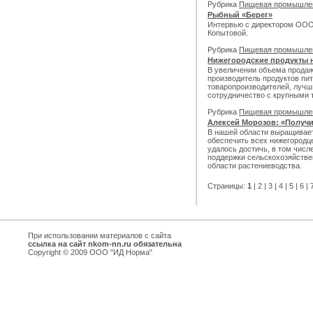
Рубрика
Пищевая промышле
Рыбный «Берег»
Интервью с директором ООО 
Копытовой.
Рубрика
Пищевая промышле
Нижегородские продукты 
В увеличении объема продаж
производитель продуктов пи
товаропроизводителей, лучш
сотрудничество с крупными 
Рубрика
Пищевая промышле
Алексей Морозов: «Получ
В нашей области выращивает
обеспечить всех нижегородце
удалось достичь, в том чис
поддержки сельскохозяйстве
области растениеводства.
Страницы:
1
|
2
|
3
|
4
|
5
|
6
|
При использовании материалов с сайта
ссылка на сайт nkom-nn.ru обязательна
Copyright © 2009 ООО "ИД Норма"