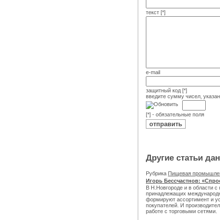
текст [*]
e-mail
защитный код [*]
введите сумму чисел, указа
[*] - обязательные поля
Другие статьи да
Рубрика
Пищевая промышле
Игорь Бессчастнов: «Спро
В Н.Новгороде и в области с
принадлежащих международн
формируют ассортимент и ус
покупателей. И производите
работе с торговыми сетями.