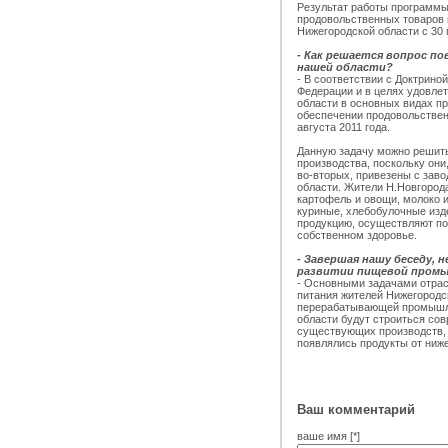
Результат работы программы
продовольственных товаров 
Нижегородской области с 30 п
- Как решается вопрос п
нашей области?
- В соответствии с Доктрино
Федерации и в целях удовле
области в основных видах п
обеспечении продовольствен
августа 2011 года.
Данную задачу можно решить
производства, поскольку они,
во-вторых, привезены с зав
области. Жители Н.Новгорода
картофель и овощи, молоко и
куриные, хлебобулочные изд
продукцию, осуществляют по
собственном здоровье.
- Завершая нашу беседу, 
развитии пищевой промыш
- Основными задачами отра
питания жителей Нижегородс
перерабатывающей промышле
области будут строиться со
существующих производств, 
появлялись продукты от ниж
Ваш комментарий
ваше имя [*]