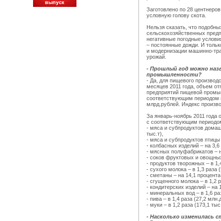
Заготовлено по 28 центнеро
условную голову скота.
Нельзя сказать, что подобны
сельскохозяйственных пред
негативные погодные условия
– постоянные дожди. И тольк
и модернизации машинно-тра
урожай.
- Прошлый год можно наз
промышленности?
- Да, для пищевого производ
месяцев 2011 года, объем о
предприятий пищевой промы
соответствующим периодом пр
млрд.рублей. Индекс произво
За январь-ноябрь 2011 года
с соответствующим периодом
- мяса и субпродуктов домаш
тыс.т),
- мяса и субпродуктов птицы –
- колбасных изделий – на 3,6 
- мясных полуфабрикатов – на
- соков фруктовых и овощных 
- продуктов творожных – в 1,4
- сухого молока – в 1,3 раза (
- сметаны – на 14,1 процента 
- сгущенного молока – в 1,2 
- кондитерских изделий – на 1
- минеральных вод – в 1,6 раз
- пива – в 1,4 раза (27,2 млн.д
- муки – в 1,2 раза (173,1 тыс.
- Насколько изменилась