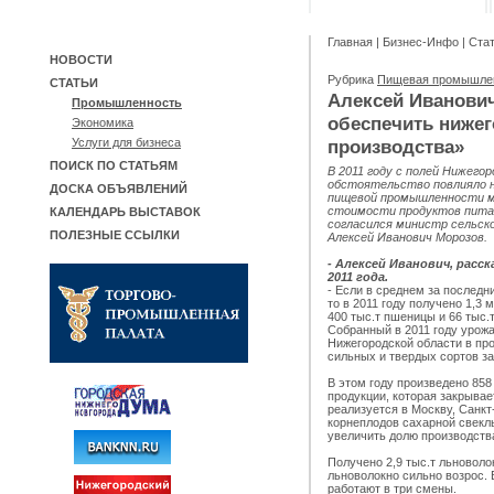
Главная
|
Бизнес-Инфо
|
Ста
НОВОСТИ
Рубрика
Пищевая промышле
СТАТЬИ
Алексей Иванович
Промышленность
обеспечить нижег
Экономика
производства»
Услуги для бизнеса
ПОИСК ПО СТАТЬЯМ
В 2011 году с полей Нижего
обстоятельство повлияло н
ДОСКА ОБЪЯВЛЕНИЙ
пищевой промышленности ме
стоимости продуктов пита
КАЛЕНДАРЬ ВЫСТАВОК
согласился министр сельск
ПОЛЕЗНЫЕ ССЫЛКИ
Алексей Иванович Морозов.
- Алексей Иванович, расс
2011 года.
- Если в среднем за последни
то в 2011 году получено 1,3 
400 тыс.т пшеницы и 66 тыс.
Собранный в 2011 году урож
Нижегородской области в пр
сильных и твердых сортов з
В этом году произведено 858
продукции, которая закрывае
реализуется в Москву, Санкт
корнеплодов сахарной свеклы
увеличить долю производства
Получено 2,9 тыс.т льноволок
льноволокно сильно возрос.
работают в три смены.