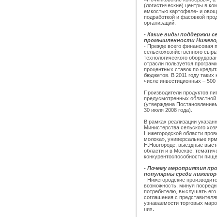
(логистические) центры в к
емкостью картофеле- и овощ
подработкой и фасовкой про
организаций.
- Какие виды поддержки 
промышленности Нижегор
- Прежде всего финансовая п
сельскохозяйственного сырь
технологического оборудова
отрасли пользуется програм
процентных ставок по кредит
бюджетов. В 2011 году таких
числе инвестиционных – 500
Производители продуктов пи
предусмотренных областной
(утверждена Постановление
30 июля 2008 года).
В рамках реализации указанн
Министерства сельского хоз
Нижегородской области пров
молока», универсальные ярм
Н.Новгороде, выездные выст
области и в Москве, темати
конкурентоспособности пище
- Почему мероприятия пр
популярны среди нижегор
- Нижегородские производит
возможность, минуя посредн
потребителю, выслушать его
соглашения с представителя
узнаваемости торговых маро
них.