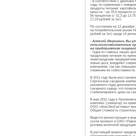
- В соответствии с данными 
года, по сравнению с январе
продукты питания: картофель 
капуста – на 78,5 процента (с
56 процентов (с 31,3 до 13,75
17,19 рублей за 1кг).
По состоянию на 12 декабря 
на потребительском рынке Ни
рублей за 1кг) среди 14 рег
- Алексей Иванович, Вы 
сельскохозяйственных пр
на предприятиях пищев
- Одна из главных наших це
продуктами питания по прие
нижегородским предприятиям
новые цеха, внедряют совре
компаниям, так как повышает
снижению ее себестоимости.
В 2011 году была восстанов
Сергачском сахарном комбин
указанного года) дополнител
сахарного сырца, что позво
стабилизировать цены на сах
В мае 2011 года в Лукоянов
комплекс (элеватор) по прие
ООО «АгроЭкоСистемы» мощн
Общая стоимость строительс
Ведется реконструкция и мо
сухое молоко» и ОАО «Павло
розлива молочной продукции
В настоящий момент продол
«Починковские консервы», а