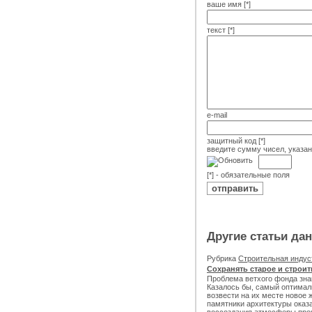
ваше имя [*]
текст [*]
e-mail
защитный код [*]
введите сумму чисел, указа
[*] - обязательные поля
Другие статьи да
Рубрика
Строительная инду
Сохранять старое и строи
Проблема ветхого фонда зна
Казалось бы, самый оптимал
возвести на их месте новое 
памятники архитектуры оказ