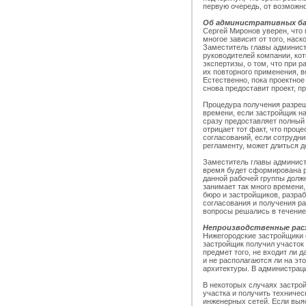
первую очередь, от возможно
Об административных ба
Сергей Миронов уверен, что 
многое зависит от того, наск
Заместитель главы админист
руководителей компании, ко
экспертизы, о том, что при 
их повторного применения, в
Естественно, пока проектное
снова предоставит проект, п
Процедура получения разреш
времени, если застройщик н
сразу предоставляет полный
отрицает тот факт, что проц
согласований, если сотрудни
регламенту, может длиться д
Заместитель главы админист
время будет сформирована ра
данной рабочей группы долж
занимает так много времени,
бюро и застройщиков, разраб
согласования и получения р
вопросы решались в течение
Непроизводственные рас
Нижегородские застройщики о
застройщик получил участок 
предмет того, не входит ли 
и не располагаются ли на э
архитектуры. В администрац
В некоторых случаях застро
участка и получить техниче
инженерных сетей. Если выяс