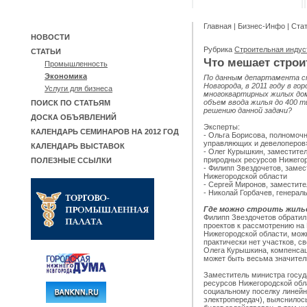
Главная
|
Бизнес-Инфо
|
Ста
НОВОСТИ
Рубрика
Строительная инду
СТАТЬИ
Что мешает стро
Промышленность
Экономика
По данным департамента с
Новгорода, в 2011 году в го
Услуги для бизнеса
многоквартирных жилых домо
объем ввода жилья до 400 
ПОИСК ПО СТАТЬЯМ
решению данной задачи?
ДОСКА ОБЪЯВЛЕНИЙ
Эксперты:
КАЛЕНДАРЬ СЕМИНАРОВ НА 2012 ГОД
- Ольга Борисова, полномоч
управляющих и девелоперов»
КАЛЕНДАРЬ ВЫСТАВОК
- Олег Курышкин, заместите
природных ресурсов Нижегор
ПОЛЕЗНЫЕ ССЫЛКИ
- Филипп Звездочетов, заме
Нижегородской области
- Сергей Миронов, заместит
- Николай Горбачев, генера
Где можно строить жиль
Филипп Звездочетов обратил 
проектов к рассмотрению на
Нижегородской области, можн
практически нет участков, с
Олега Курышкина, компенсац
может быть весьма значител
Заместитель министра госуд
ресурсов Нижегородской обл
социальному поселку линейны
электропередач), выяснилось