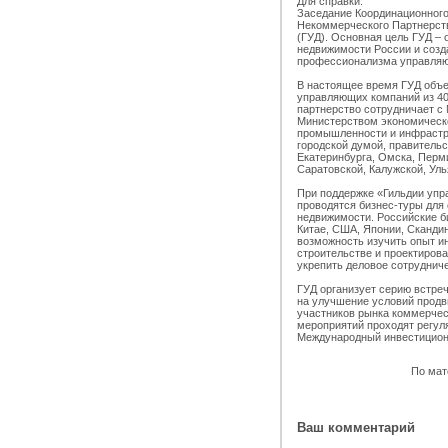
Для справки.
Заседание Координационного
Некоммерческого Партнерст
(ГУД). Основная цель ГУД – 
недвижимости России и созд
профессионализма управляю
В настоящее время ГУД объе
управляющих компаний из 40
партнерство сотрудничает с
Министерством экономическ
промышленности и инфрастр
городской думой, правитель
Екатеринбурга, Омска, Перм
Саратовской, Калужской, Уль
При поддержке «Гильдии упр
проводятся бизнес-туры для
недвижимости. Российские б
Китае, США, Японии, Скандин
возможность изучить опыт ин
строительстве и проектиров
укрепить деловое сотруднич
ГУД организует серию встреч
на улучшение условий продв
участников рынка коммерчес
мероприятий проходят регуля
Международный инвестицион
По мат
Ваш комментарий