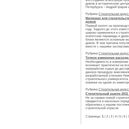
воссоздания атмосферы про
домов в историческом центре
Петербурга – Андрей Шаров 
Рубрика
Строительная инду
Материал для строительс
домов
Первый патент на производс
году. Задолго до этого извес
широко применялся в строит
египетские пирамиды и древ
блоки являются основным м
домов. В чем причина попул
вместе с нашими экспертами
Рубрика
Строительная инду
Точное измерение расхода
Необходимость в измерении
возникает практически на вс
переработки сырья до доста
данную процедуру максимал
разработанный учеными Ниже
строительного университета
новинки на одном из нижегор
Рубрика
Строительная инду
Строительный рынок-2011 и
Не за горами новый строител
ожидается и насколько пора
обратились к нашим постоя
строительной отрасли.
Страницы:
1
|
2
|
3
|
4
|
5
|
6
|