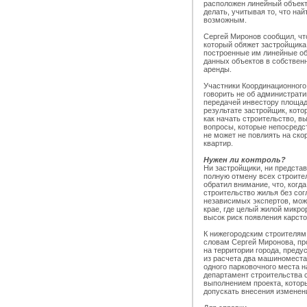
расположен линейный объект,
делать, учитывая то, что на
возможным.
Сергей Миронов сообщил, что
который обяжет застройщика
построенные им линейные об
данных объектов в собствен
аренды.
Участники Координационного
говорить не об администрати
передачей инвестору площадк
результате застройщик, кото
как начать строительство, 
вопросы, которые непосредст
не может не повлиять на ско
квартир.
Нужен ли контроль?
Ни застройщики, ни предста
полную отмену всех строите
обратил внимание, что, когд
строительство жилья без со
независимых экспертов, може
крае, где целый жилой микро
высок риск появления карст
К нижегородским строителям
словам Сергей Миронова, пр
на территории города, пред
из расчета два машиноместа
одного парковочного места 
департамент строительства 
выполнением проекта, которы
допускать внесения изменени