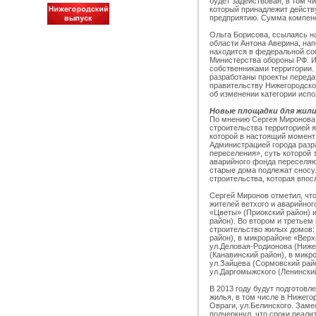
будет задействован, в том ч
который принадлежит дейст
предприятию. Сумма компенс
Ольга Борисова, ссылаясь н
области Антона Аверина, нап
находится в федеральной соб
Министерства обороны РФ. И
собственниками территории. 
разработаны проекты переда
правительству Нижегородской
об изменении категории испо
Новые площадки для жил
По мнению Сергея Миронова,
строительства территорией я
которой в настоящий момент
Администрацией города разр
переселения», суть которой з
аварийного фонда переселяю
старые дома подлежат сносу.
строительства, которая впос
Сергей Миронов отметил, что
жителей ветхого и аварийног
«Цветы» (Приокский район) 
район). Во втором и третьем
строительство жилых домов:
район), в микрорайоне «Верх
ул.Деловая-Родионова (Ниже
(Канавинский район), в микр
ул.Зайцева (Сормовский райо
ул.Даргомыжского (Ленинский
В 2013 году будут подготовл
жилья, в том числе в Нижего
Овраги, ул.Белинского. Зам
подчеркнул, что сроки реали