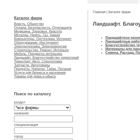
Главная
|
Каталог фирм
Каталог фирм
Ландшафт. Благоу
Власть. Общество
Охрана. Безопасность. Огнезащита
Медицина. Здоровье. Красота
Металлы. Нефть. Газ. Химия
Ландшафтное проек
Компьютеры. Оргтехника. Интернет
Ландшафтные рабо
Оборудование. Инструмент
Благоустройство т
Электротехника. Электромонтаж
Материалы для лан
Строительство. Ремонт. Интерьер
Cемена. Рассада. П
Мебель. Предметы интерьера
Ландшафт. Благоустройство территорий
Транспорт. Авто. Спецтехника
Запчасти. Автотовары
Продукты. Напитки. Табак. Питание
Услуги для бизнеса и населения
Товары для дома и офиса
Поиск по каталогу
раздел
название
специализация
город