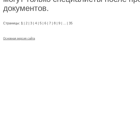
документов.
Страницы:
1
|
2
|
3
|
4
|
5
|
6
|
7
|
8
|
9
|
...
|
35
Основная версия сайта